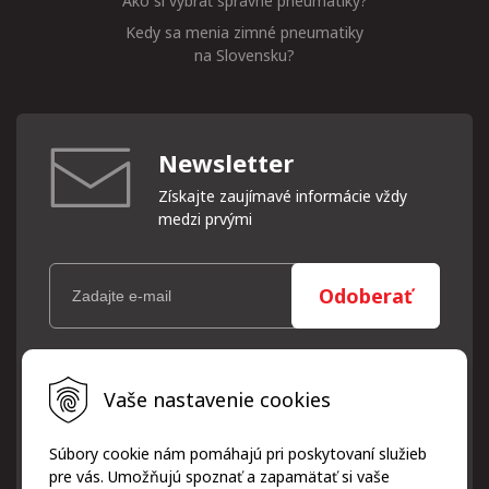
Ako si vybrať správne pneumatiky?
Kedy sa menia zimné pneumatiky
na Slovensku?
Newsletter
Získajte zaujímavé informácie vždy
medzi prvými
Odoberať
Vaše osobné údaje (email) budeme spracovávať len za týmto
Vaše nastavenie cookies
účelom v súlade s platnou legislatívou a zásadami ochrany
osobných údajov. Súhlas potvrdíte kliknutím na odkaz, ktorý
vám pošleme na váš email. Súhlas môžete kedykoľvek odvolať
Súbory cookie nám pomáhajú pri poskytovaní služieb
písomne, emailom alebo kliknutím na odkaz z ktoréhokoľvek
pre vás. Umožňujú spoznať a zapamätať si vaše
informačného emailu.