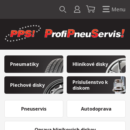
Menu
Pneumatiky
Hliníkové disky
Príslušenstvo k
Plechové disky
diskom
Pneuservis
Autodoprava
Oprava hliníkových diskov