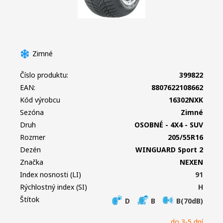
Zimné
Číslo produktu:
399822
EAN:
8807622108662
Kód výrobcu
16302NXK
Sezóna
Zimné
Druh
OSOBNÉ - 4X4 - SUV
Rozmer
205/55R16
Dezén
WINGUARD Sport 2
Značka
NEXEN
Index nosnosti (LI)
91
Rýchlostný index (SI)
H
Štítok
D
B
B(70dB)
do 3-5 dní