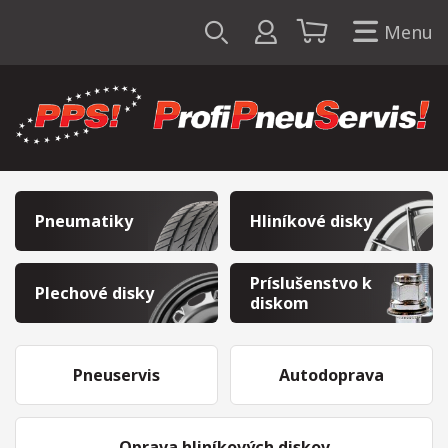
Menu
Pneumatiky
Hliníkové disky
Príslušenstvo k
Plechové disky
diskom
Pneuservis
Autodoprava
Oprava hliníkových diskov