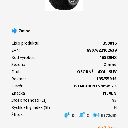
Zimné
Číslo produktu:
399816
EAN:
8807622102639
Kód výrobcu
16529NX
Sezóna
Zimné
Druh
OSOBNÉ - 4X4 - SUV
Rozmer
195/55R15
Dezén
WINGUARD Snow'G 3
Značka
NEXEN
Index nosnosti (LI)
85
Rýchlostný index (SI)
H
Štítok
D
C
B(72dB)
do 3-5 dní