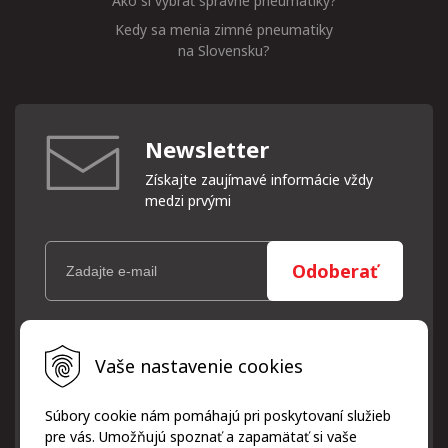
Ako si vybrať správne pneumatiky?
Kedy sa menia zimné pneumatiky
na Slovensku?
Newsletter
Získajte zaujímavé informácie vždy
medzi prvými
Odoberať
Vaše osobné údaje (email) budeme spracovávať len za týmto
Vaše nastavenie cookies
účelom v súlade s platnou legislatívou a zásadami ochrany
osobných údajov. Súhlas potvrdíte kliknutím na odkaz, ktorý
vám pošleme na váš email. Súhlas môžete kedykoľvek odvolať
Súbory cookie nám pomáhajú pri poskytovaní služieb
písomne, emailom alebo kliknutím na odkaz z ktoréhokoľvek
pre vás. Umožňujú spoznať a zapamätať si vaše
informačného emailu.