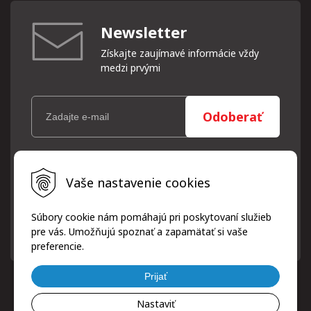
Newsletter
Získajte zaujímavé informácie vždy
medzi prvými
Odoberať
Vaše osobné údaje (email) budeme spracovávať len za týmto
Vaše nastavenie cookies
účelom v súlade s platnou legislatívou a zásadami ochrany
osobných údajov. Súhlas potvrdíte kliknutím na odkaz, ktorý
vám pošleme na váš email. Súhlas môžete kedykoľvek odvolať
Súbory cookie nám pomáhajú pri poskytovaní služieb
písomne, emailom alebo kliknutím na odkaz z ktoréhokoľvek
pre vás. Umožňujú spoznať a zapamätať si vaše
informačného emailu.
preferencie.
Prijať
Nastaviť