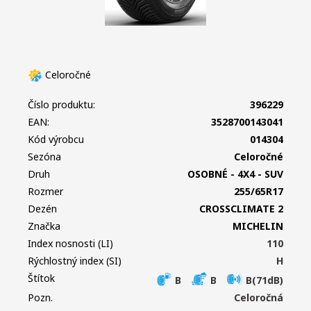
Celoročné
Číslo produktu:
396229
EAN:
3528700143041
Kód výrobcu
014304
Sezóna
Celoročné
Druh
OSOBNÉ - 4X4 - SUV
Rozmer
255/65R17
Dezén
CROSSCLIMATE 2
Značka
MICHELIN
Index nosnosti (LI)
110
Rýchlostný index (SI)
H
Štítok
B
B
B(71dB)
Pozn.
Celoročná