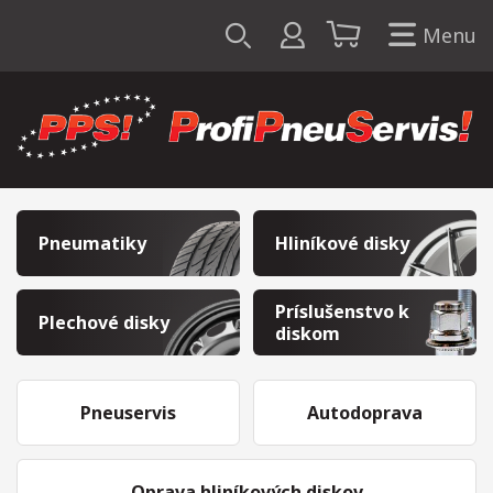
Menu
Pneumatiky
Hliníkové disky
Príslušenstvo k
Plechové disky
diskom
Pneuservis
Autodoprava
Oprava hliníkových diskov