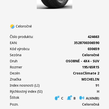
Celoročné
Číslo produktu:
424663
EAN:
3528700306590
Kód výrobcu
030659
Sezóna
Celoročné
Druh
OSOBNÉ - 4X4 - SUV
Rozmer
195/65R15
Dezén
CrossClimate 2
Značka
MICHELIN
Index nosnosti (LI)
91
Rýchlostný index (SI)
H
Štítok
C
B
A(69dB)
Pozn.
Celoročná