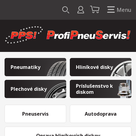
Menu
Pneumatiky
Hliníkové disky
Príslušenstvo k
Plechové disky
diskom
Pneuservis
Autodoprava
Oprava hliníkových diskov