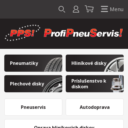
Menu
Pneumatiky
Hliníkové disky
Príslušenstvo k
Plechové disky
diskom
Pneuservis
Autodoprava
Oprava hliníkových diskov