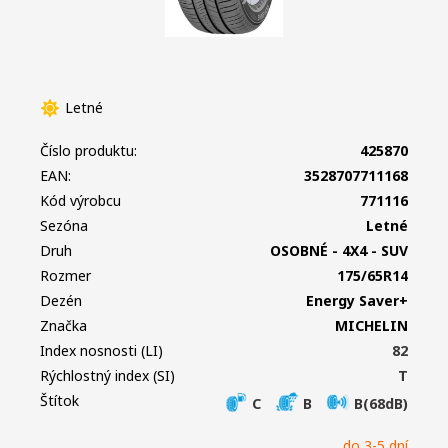
Letné
Číslo produktu:
425870
EAN:
3528707711168
Kód výrobcu
771116
Sezóna
Letné
Druh
OSOBNÉ - 4X4 - SUV
Rozmer
175/65R14
Dezén
Energy Saver+
Značka
MICHELIN
Index nosnosti (LI)
82
Rýchlostný index (SI)
T
Štítok
C
B
B(68dB)
do 3-5 dní