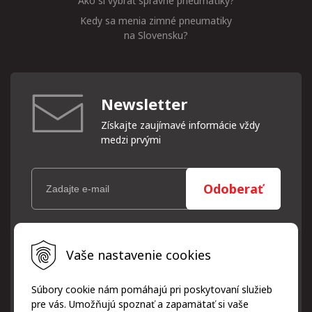
Ako si vybrať správne pneumatiky?
Kedy sa menia zimné pneumatiky
na Slovensku?
Newsletter
Získajte zaujímavé informácie vždy
medzi prvými
Odoberať
Vaše osobné údaje (email) budeme spracovávať len za týmto
Vaše nastavenie cookies
účelom v súlade s platnou legislatívou a zásadami ochrany
osobných údajov. Súhlas potvrdíte kliknutím na odkaz, ktorý
vám pošleme na váš email. Súhlas môžete kedykoľvek odvolať
Súbory cookie nám pomáhajú pri poskytovaní služieb
písomne, emailom alebo kliknutím na odkaz z ktoréhokoľvek
pre vás. Umožňujú spoznať a zapamätať si vaše
informačného emailu.