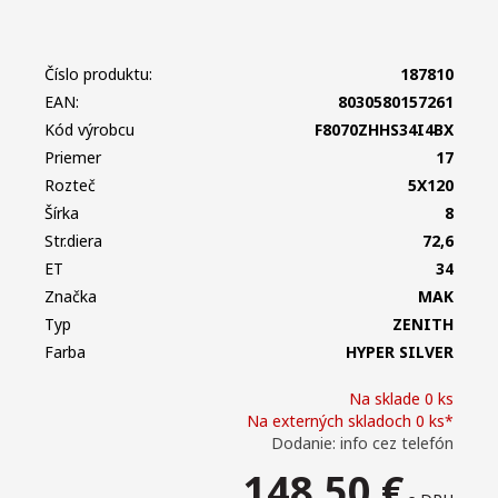
Číslo produktu:
187810
EAN:
8030580157261
Kód výrobcu
F8070ZHHS34I4BX
Priemer
17
Rozteč
5X120
Šírka
8
Str.diera
72,6
ET
34
Značka
MAK
Typ
ZENITH
Farba
HYPER SILVER
Na sklade 0 ks
Na externých skladoch 0 ks*
Dodanie: info cez telefón
148,50
€