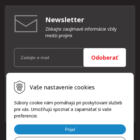
Newsletter
Získajte zaujímavé informácie vždy
medzi prvými
Odoberať
Vaše osobné údaje (email) budeme spracovávať len za týmto
Vaše nastavenie cookies
účelom v súlade s platnou legislatívou a zásadami ochrany
osobných údajov. Súhlas potvrdíte kliknutím na odkaz, ktorý
vám pošleme na váš email. Súhlas môžete kedykoľvek odvolať
Súbory cookie nám pomáhajú pri poskytovaní služieb
písomne, emailom alebo kliknutím na odkaz z ktoréhokoľvek
pre vás. Umožňujú spoznať a zapamätať si vaše
informačného emailu.
preferencie.
Prijať