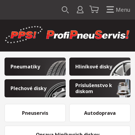
Menu
Pneumatiky
Hliníkové disky
Príslušenstvo k
Plechové disky
diskom
Pneuservis
Autodoprava
Oprava hliníkových diskov