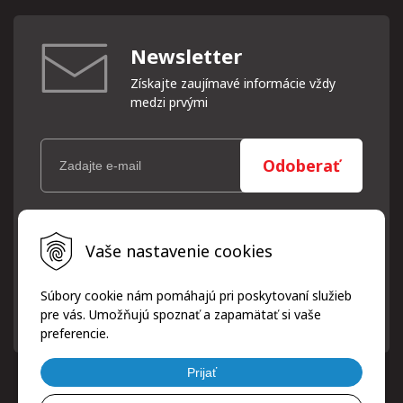
Newsletter
Získajte zaujímavé informácie vždy
medzi prvými
Odoberať
Vaše osobné údaje (email) budeme spracovávať len za týmto
Vaše nastavenie cookies
účelom v súlade s platnou legislatívou a zásadami ochrany
osobných údajov. Súhlas potvrdíte kliknutím na odkaz, ktorý
vám pošleme na váš email. Súhlas môžete kedykoľvek odvolať
Súbory cookie nám pomáhajú pri poskytovaní služieb
písomne, emailom alebo kliknutím na odkaz z ktoréhokoľvek
pre vás. Umožňujú spoznať a zapamätať si vaše
informačného emailu.
preferencie.
Prijať