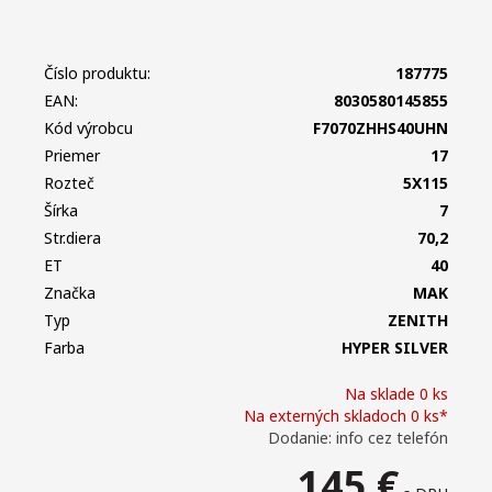
Číslo produktu:
187775
EAN:
8030580145855
Kód výrobcu
F7070ZHHS40UHN
Priemer
17
Rozteč
5X115
Šírka
7
Str.diera
70,2
ET
40
Značka
MAK
Typ
ZENITH
Farba
HYPER SILVER
Na sklade 0 ks
Na externých skladoch 0 ks*
Dodanie: info cez telefón
145
€