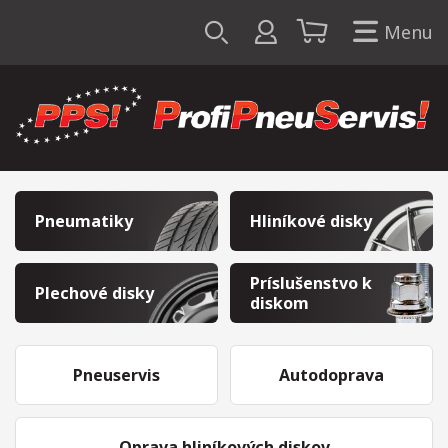
Menu
Pneumatiky
Hliníkové disky
Príslušenstvo k
Plechové disky
diskom
Pneuservis
Autodoprava
Oprava hliníkových diskov