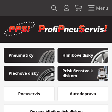
Menu
Pneumatiky
Hliníkové disky
Príslušenstvo k
Plechové disky
diskom
Pneuservis
Autodoprava
Oprava hliníkových diskov