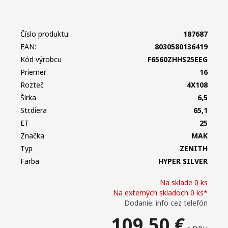
Číslo produktu:
187687
EAN:
8030580136419
Kód výrobcu
F6560ZHHS25EEG
Priemer
16
Rozteč
4X108
Šírka
6,5
Str.diera
65,1
ET
25
Značka
MAK
Typ
ZENITH
Farba
HYPER SILVER
Na sklade 0 ks
Na externých skladoch 0 ks*
Dodanie: info cez telefón
109,50
€