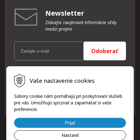
Newsletter
Získajte zaujímavé informácie vždy
medzi prvými
Odoberať
Vaše osobné údaje (email) budeme spracovávať len za týmto
Vaše nastavenie cookies
účelom v súlade s platnou legislatívou a zásadami ochrany
osobných údajov. Súhlas potvrdíte kliknutím na odkaz, ktorý
vám pošleme na váš email. Súhlas môžete kedykoľvek odvolať
Súbory cookie nám pomáhajú pri poskytovaní služieb
písomne, emailom alebo kliknutím na odkaz z ktoréhokoľvek
pre vás. Umožňujú spoznať a zapamätať si vaše
informačného emailu.
preferencie.
Prijať
Nastaviť
© 2026 ProfiPneuServis!