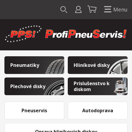
Menu
Pneumatiky
Hliníkové disky
Príslušenstvo k
Plechové disky
diskom
Pneuservis
Autodoprava
Oprava hliníkových diskov