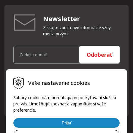
Newsletter
Získajte zaujímavé informácie vždy
medzi prvými
Odoberať
Vaše osobné údaje (email) budeme spracovávať len za týmto
Vaše nastavenie cookies
účelom v súlade s platnou legislatívou a zásadami ochrany
osobných údajov. Súhlas potvrdíte kliknutím na odkaz, ktorý
vám pošleme na váš email. Súhlas môžete kedykoľvek odvolať
Súbory cookie nám pomáhajú pri poskytovaní služieb
písomne, emailom alebo kliknutím na odkaz z ktoréhokoľvek
pre vás. Umožňujú spoznať a zapamätať si vaše
informačného emailu.
preferencie.
Prijať