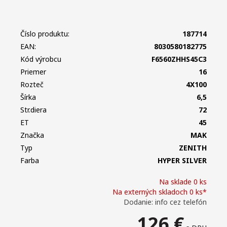
Číslo produktu:
187714
EAN:
8030580182775
Kód výrobcu
F6560ZHHS45C3
Priemer
16
Rozteč
4X100
Šírka
6,5
Str.diera
72
ET
45
Značka
MAK
Typ
ZENITH
Farba
HYPER SILVER
Na sklade 0 ks
Na externých skladoch 0 ks*
Dodanie: info cez telefón
126
€