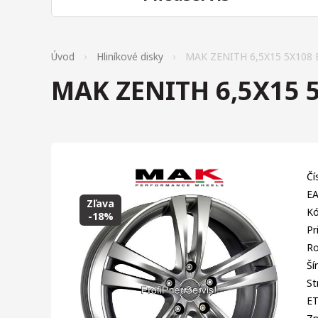
Úvod
Hliníkové disky
MAK ZENITH 6,5X15 5X108 
MAK ZENITH 6,5X15 
Čí
EA
Zľava
Kó
-18%
Pr
Ro
Ší
St
E