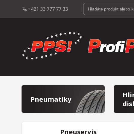
+421 33 777 77 33
Hli
Pneumatiky
dis
Pneuservis