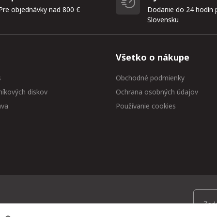
Pre objednávky nad 800 €
Dodanie do 24 hodín 
Slovensku
Všetko o nákupe
s
Obchodné podmienky
níkových diskov
Ochrana osobných údajov
ava
Používanie cookies
 medzi prvými