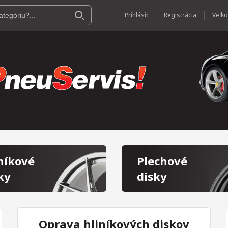
Prihlásiť
Registrácia
níkové
Plechové
ky
disky
Oprava hliníkových diskov