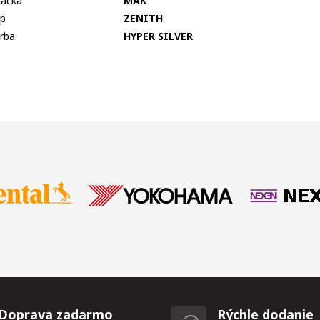
ačka
MAK
p
ZENITH
rba
HYPER SILVER
Doprava zadarmo
Rýchle dodanie