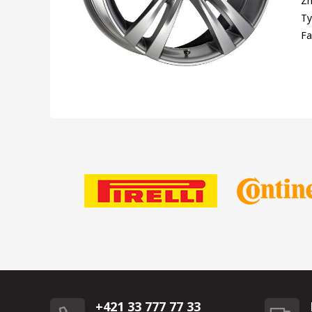
Zn
Ty
Fa
+421 33 777 77 33