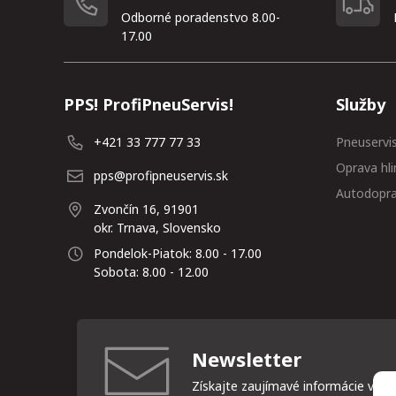
Odborné poradenstvo 8.00-
17.00
PPS! ProfiPneuServis!
Služby
+421 33 777 77 33
Pneuservi
Oprava hli
pps@profipneuservis.sk
Autodopr
Zvončín 16, 91901
okr. Trnava, Slovensko
Pondelok-Piatok: 8.00 - 17.00
Sobota: 8.00 - 12.00
Newsletter
Získajte zaujímavé informácie vždy