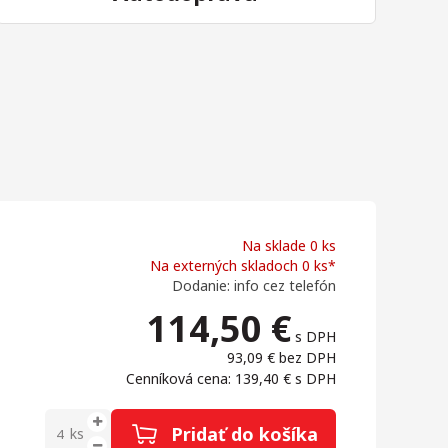
Na sklade 0 ks
Na externých skladoch 0 ks*
Dodanie: info cez telefón
114,50
€
s DPH
93,09 €
bez DPH
Cenníková cena: 139,40 €
s DPH
Pridať do košíka
ks