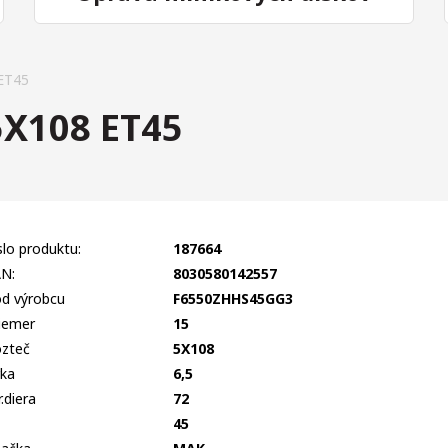
ET45
5X108 ET45
slo produktu:
187664
N:
8030580142557
d výrobcu
F6550ZHHS45GG3
iemer
15
zteč
5X108
rka
6,5
r.diera
72
T
45