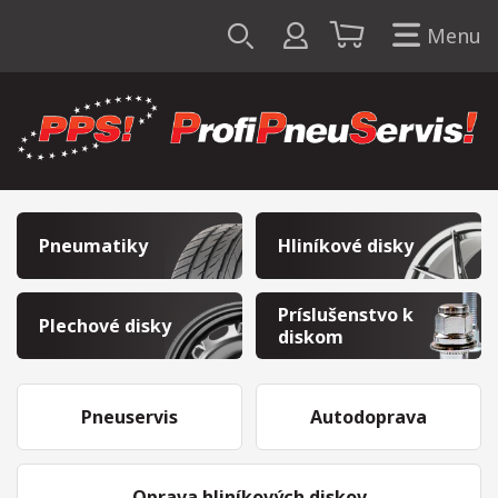
Menu
Pneumatiky
Hliníkové disky
Príslušenstvo k
Plechové disky
diskom
Pneuservis
Autodoprava
Oprava hliníkových diskov