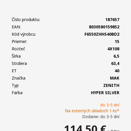
Číslo produktu:
187657
EAN:
8030580159852
Kód výrobcu
F6550ZHHS40BD2
Priemer
15
Rozteč
4X108
Šírka
6,5
Str.diera
63,4
ET
40
Značka
MAK
Typ
ZENITH
Farba
HYPER SILVER
do 3-5 dní
Na externých skladoch 1 ks*
Dodanie: do 3-5 dní
114,50
€