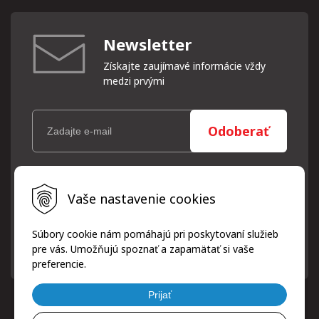
Newsletter
Získajte zaujímavé informácie vždy
medzi prvými
Odoberať
Vaše osobné údaje (email) budeme spracovávať len za týmto
Vaše nastavenie cookies
účelom v súlade s platnou legislatívou a zásadami ochrany
osobných údajov. Súhlas potvrdíte kliknutím na odkaz, ktorý
vám pošleme na váš email. Súhlas môžete kedykoľvek odvolať
Súbory cookie nám pomáhajú pri poskytovaní služieb
písomne, emailom alebo kliknutím na odkaz z ktoréhokoľvek
pre vás. Umožňujú spoznať a zapamätať si vaše
informačného emailu.
preferencie.
Prijať