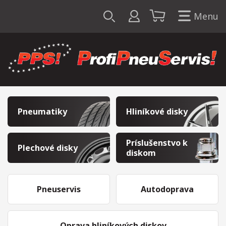
Menu
Pneumatiky
Hliníkové disky
Príslušenstvo k
Plechové disky
diskom
Pneuservis
Autodoprava
Oprava hliníkových diskov