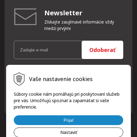
Newsletter
Získajte zaujímavé informácie vždy
medzi prvými
Odoberať
Vaše osobné údaje (email) budeme spracovávať len za týmto
Vaše nastavenie cookies
účelom v súlade s platnou legislatívou a zásadami ochrany
osobných údajov. Súhlas potvrdíte kliknutím na odkaz, ktorý
vám pošleme na váš email. Súhlas môžete kedykoľvek odvolať
Súbory cookie nám pomáhajú pri poskytovaní služieb
písomne, emailom alebo kliknutím na odkaz z ktoréhokoľvek
pre vás. Umožňujú spoznať a zapamätať si vaše
informačného emailu.
preferencie.
Prijať
Nastaviť
© 2026 ProfiPneuServis!