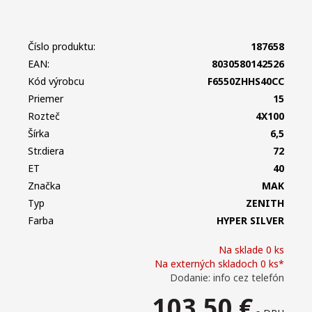
Číslo produktu:
187658
EAN:
8030580142526
Kód výrobcu
F6550ZHHS40CC
Priemer
15
Rozteč
4X100
Šírka
6,5
Str.diera
72
ET
40
Značka
MAK
Typ
ZENITH
Farba
HYPER SILVER
Na sklade 0 ks
Na externých skladoch 0 ks*
Dodanie: info cez telefón
103,50
€