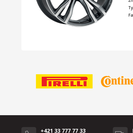
Zn
Ty
Fa
+421 33 777 77 33