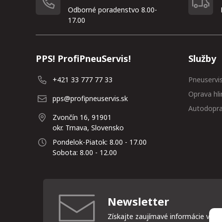
Odborné poradenstvo 8.00-
17.00
PPS! ProfiPneuServis!
Služby
+421 33 777 77 33
Pneuservi
Oprava hli
pps@profipneuservis.sk
Autodopr
Zvončín 16, 91901
okr. Trnava, Slovensko
Pondelok-Piatok: 8.00 - 17.00
Sobota: 8.00 - 12.00
Newsletter
Získajte zaujímavé informácie vždy