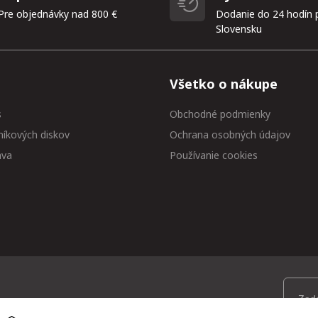
Pre objednávky nad 800 €
Dodanie do 24 hodín 
Slovensku
Všetko o nákupe
s
Obchodné podmienky
níkových diskov
Ochrana osobných údajov
ava
Používanie cookies
 medzi prvými