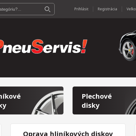
Prihlásiť
Registrácia
níkové
Plechové
ky
disky
Oprava hliníkových diskov