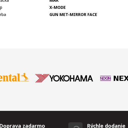
ačka
MAK
p
X-MODE
rba
GUN MET-MIRROR FACE
Doprava zadarmo
Rýchle dodanie