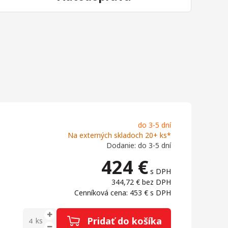
do 3-5 dní
Na externých skladoch 20+ ks*
Dodanie: do 3-5 dní
424
€
s DPH
344,72 €
bez DPH
Cenníková cena: 453 €
s DPH
Pridať do košíka
ks