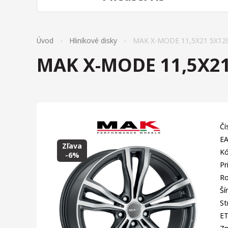
Úvod
Hliníkové disky
MAK X-MODE 11,5X21 5X12
MAK X-MODE 11,5X21
Čí
EA
Zľava
Kó
-6%
Pr
Ro
Ší
St
E