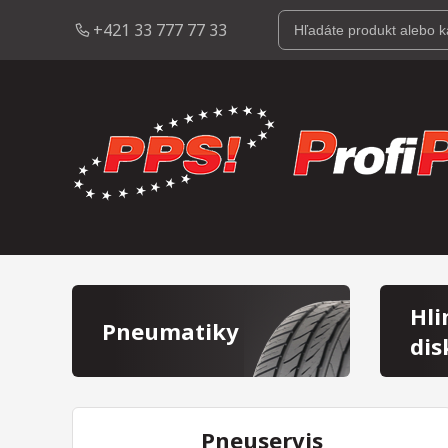
+421 33 777 77 33
Hli
Pneumatiky
dis
Pneuservis