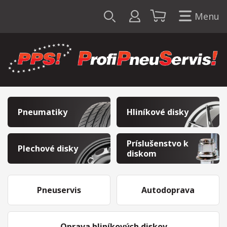
Menu
Pneumatiky
Hliníkové disky
Príslušenstvo k
Plechové disky
diskom
Pneuservis
Autodoprava
Oprava hliníkových diskov