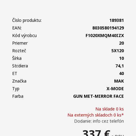
Číslo produktu:
189381
EAN:
8030580194129
Kód výrobcu
F1020XMQM40IZX
Priemer
20
Rozteč
5X120
Šírka
10
Str.diera
74,1
ET
40
Značka
MAK
Typ
X-MODE
Farba
GUN MET-MIRROR FACE
Na sklade 0 ks
Na externých skladoch 0 ks*
Dodanie: info cez telefón
337
€