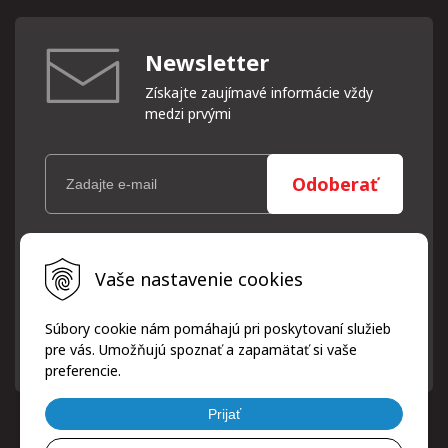
Newsletter
Získajte zaujímavé informácie vždy
medzi prvými
Odoberať
Vaše osobné údaje (email) budeme spracovávať len za týmto
Vaše nastavenie cookies
účelom v súlade s platnou legislatívou a zásadami ochrany
osobných údajov. Súhlas potvrdíte kliknutím na odkaz, ktorý
vám pošleme na váš email. Súhlas môžete kedykoľvek odvolať
Súbory cookie nám pomáhajú pri poskytovaní služieb
písomne, emailom alebo kliknutím na odkaz z ktoréhokoľvek
pre vás. Umožňujú spoznať a zapamätať si vaše
informačného emailu.
preferencie.
Prijať