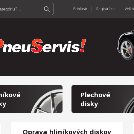
Prihlásiť
Registrácia
níkové
Plechové
ky
disky
Oprava hliníkových diskov