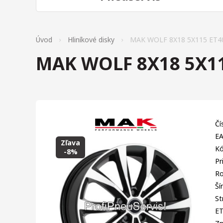
Úvod
Hliníkové disky
MAK WOLF 8X18 5X115 ET4
MAK WOLF 8X18 5X11
Čí
EA
Zľava
Kó
-8%
Pr
Ro
Ší
St
E