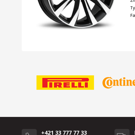
Zn
Ty
Fa
+421 33 777 77 33