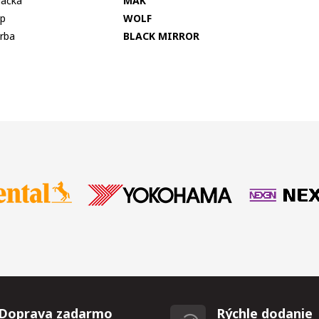
ačka
MAK
p
WOLF
rba
BLACK MIRROR
Doprava zadarmo
Rýchle dodanie