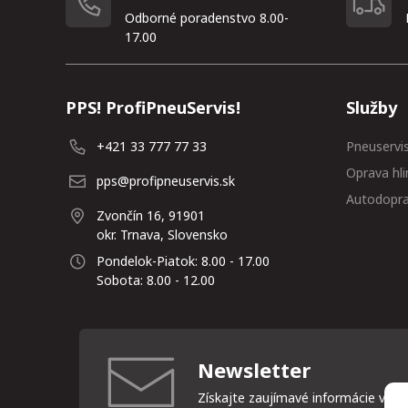
Odborné poradenstvo 8.00-
17.00
PPS! ProfiPneuServis!
Služby
+421 33 777 77 33
Pneuservi
Oprava hli
pps@profipneuservis.sk
Autodopr
Zvončín 16, 91901
okr. Trnava, Slovensko
Pondelok-Piatok: 8.00 - 17.00
Sobota: 8.00 - 12.00
Newsletter
Získajte zaujímavé informácie vždy