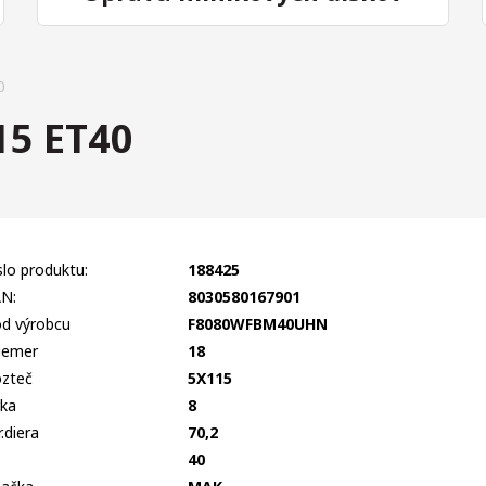
0
5 ET40
slo produktu:
188425
N:
8030580167901
d výrobcu
F8080WFBM40UHN
iemer
18
zteč
5X115
rka
8
r.diera
70,2
T
40