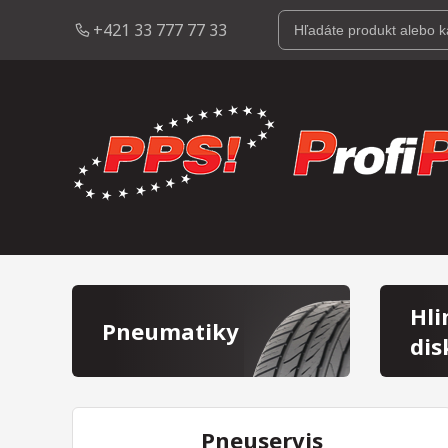
+421 33 777 77 33
Hli
Pneumatiky
dis
Pneuservis