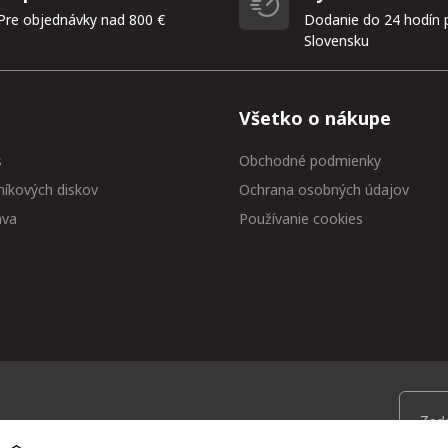
Pre objednávky nad 800 €
Dodanie do 24 hodín 
Slovensku
Všetko o nákupe
s
Obchodné podmienky
níkových diskov
Ochrana osobných údajov
ava
Používanie cookies
 medzi prvými