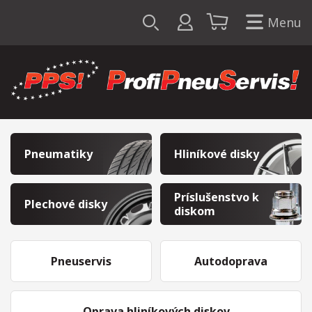
Menu
Pneumatiky
Hliníkové disky
Príslušenstvo k
Plechové disky
diskom
Pneuservis
Autodoprava
Oprava hliníkových diskov