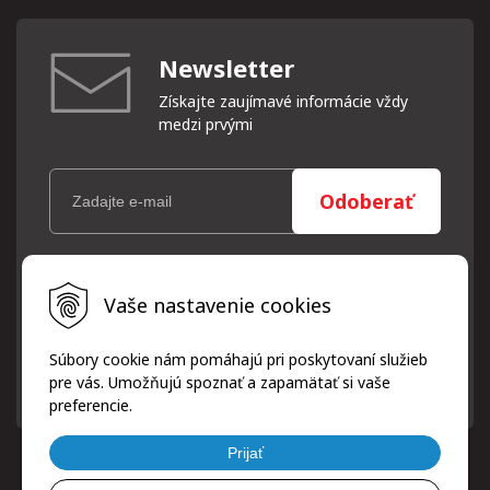
Newsletter
Získajte zaujímavé informácie vždy
medzi prvými
Odoberať
Vaše osobné údaje (email) budeme spracovávať len za týmto
Vaše nastavenie cookies
účelom v súlade s platnou legislatívou a zásadami ochrany
osobných údajov. Súhlas potvrdíte kliknutím na odkaz, ktorý
vám pošleme na váš email. Súhlas môžete kedykoľvek odvolať
Súbory cookie nám pomáhajú pri poskytovaní služieb
písomne, emailom alebo kliknutím na odkaz z ktoréhokoľvek
pre vás. Umožňujú spoznať a zapamätať si vaše
informačného emailu.
preferencie.
Prijať