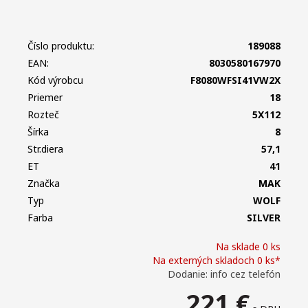
Číslo produktu:
189088
EAN:
8030580167970
Kód výrobcu
F8080WFSI41VW2X
Priemer
18
Rozteč
5X112
Šírka
8
Str.diera
57,1
ET
41
Značka
MAK
Typ
WOLF
Farba
SILVER
Na sklade 0 ks
Na externých skladoch 0 ks*
Dodanie: info cez telefón
221
€