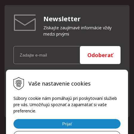
Newsletter
Získajte zaujímavé informácie vždy
medzi prvými
Odoberať
Vaše osobné údaje (email) budeme spracovávať len za týmto
Vaše nastavenie cookies
účelom v súlade s platnou legislatívou a zásadami ochrany
osobných údajov. Súhlas potvrdíte kliknutím na odkaz, ktorý
vám pošleme na váš email. Súhlas môžete kedykoľvek odvolať
Súbory cookie nám pomáhajú pri poskytovaní služieb
písomne, emailom alebo kliknutím na odkaz z ktoréhokoľvek
pre vás. Umožňujú spoznať a zapamätať si vaše
informačného emailu.
preferencie.
Prijať