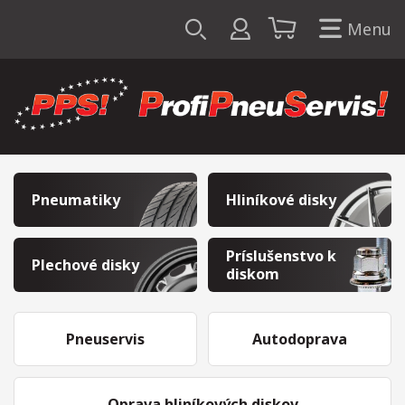
Menu
Pneumatiky
Hliníkové disky
Príslušenstvo k
Plechové disky
diskom
Pneuservis
Autodoprava
Oprava hliníkových diskov