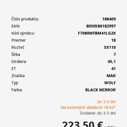
Číslo produktu:
188409
EAN:
8030580182997
Kód výrobcu
F7080WFBM41LG2X
Priemer
18
Rozteč
5X110
Šírka
7
Str.diera
65,1
ET
41
Značka
MAK
Typ
WOLF
Farba
BLACK MIRROR
do 3-5 dní
Na externých skladoch 18 ks*
Dodanie: do 3-5 dní
223,50
€