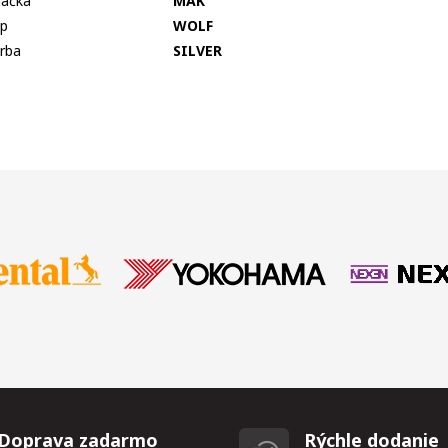
ačka
MAK
p
WOLF
rba
SILVER
Doprava zadarmo
Rýchle dodanie