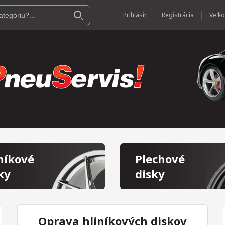
Prihlásiť
Registrácia
níkové
Plechové
ky
disky
Oprava hliníkových diskov