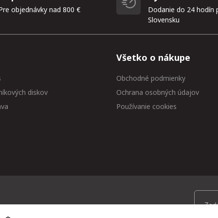
Pre objednávky nad 800 €
Dodanie do 24 hodín 
Slovensku
Všetko o nákupe
s
Obchodné podmienky
níkových diskov
Ochrana osobných údajov
ava
Používanie cookies
 medzi prvými