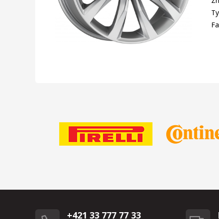
Zn
Ty
Fa
+421 33 777 77 33