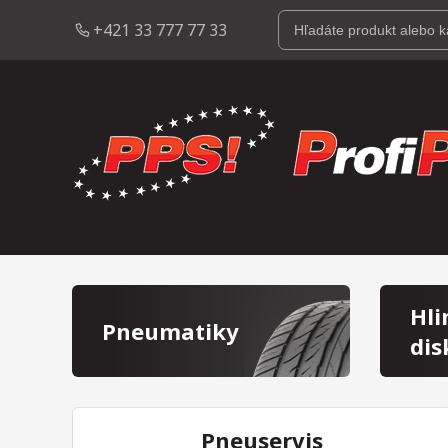
+421 33 777 77 33
Hli
Pneumatiky
dis
Pneuservis