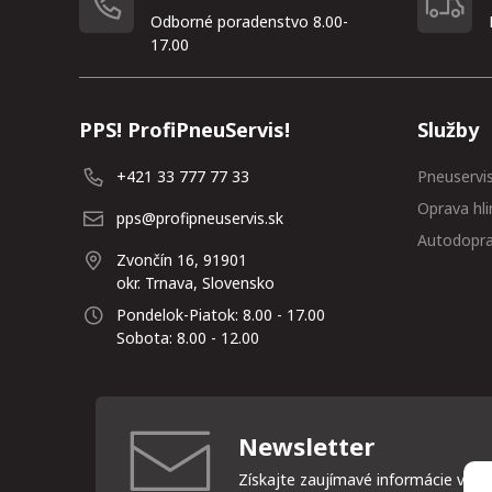
Odborné poradenstvo 8.00-
17.00
PPS! ProfiPneuServis!
Služby
+421 33 777 77 33
Pneuservi
Oprava hli
pps@profipneuservis.sk
Autodopr
Zvončín 16, 91901
okr. Trnava, Slovensko
Pondelok-Piatok: 8.00 - 17.00
Sobota: 8.00 - 12.00
Newsletter
Získajte zaujímavé informácie vždy