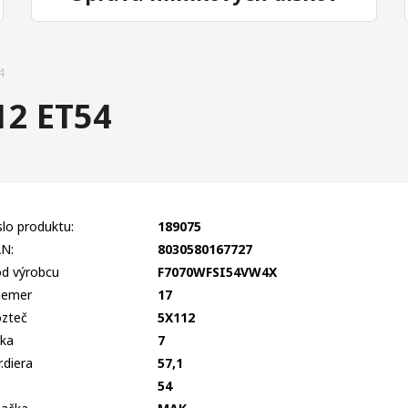
4
2 ET54
slo produktu:
189075
N:
8030580167727
d výrobcu
F7070WFSI54VW4X
iemer
17
zteč
5X112
rka
7
r.diera
57,1
T
54