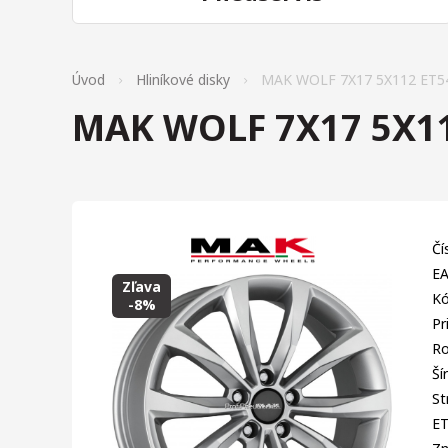
Úvod
Hliníkové disky
MAK WOLF 7X17 5X112 ET5
MAK WOLF 7X17 5X11
Čí
EA
Zľava
Kó
-8%
Pr
Ro
Ší
St
E