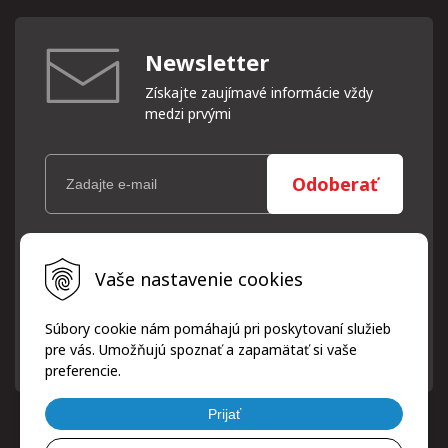
Newsletter
Získajte zaujímavé informácie vždy
medzi prvými
Odoberať
Vaše osobné údaje (email) budeme spracovávať len za týmto
Vaše nastavenie cookies
účelom v súlade s platnou legislatívou a zásadami ochrany
osobných údajov. Súhlas potvrdíte kliknutím na odkaz, ktorý
vám pošleme na váš email. Súhlas môžete kedykoľvek odvolať
Súbory cookie nám pomáhajú pri poskytovaní služieb
písomne, emailom alebo kliknutím na odkaz z ktoréhokoľvek
pre vás. Umožňujú spoznať a zapamätať si vaše
informačného emailu.
preferencie.
Prijať