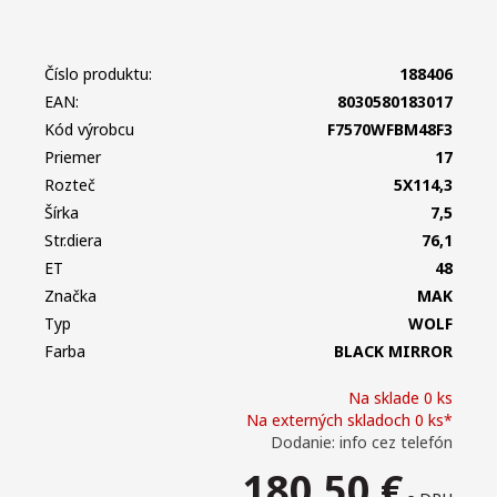
Číslo produktu:
188406
EAN:
8030580183017
Kód výrobcu
F7570WFBM48F3
Priemer
17
Rozteč
5X114,3
Šírka
7,5
Str.diera
76,1
ET
48
Značka
MAK
Typ
WOLF
Farba
BLACK MIRROR
Na sklade 0 ks
Na externých skladoch 0 ks*
Dodanie: info cez telefón
180,50
€