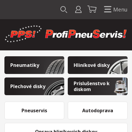
Menu
Pneumatiky
Hliníkové disky
Príslušenstvo k
Plechové disky
diskom
Pneuservis
Autodoprava
Oprava hliníkových diskov