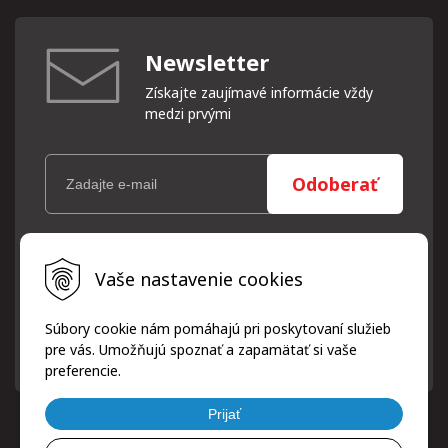
Newsletter
Získajte zaujímavé informácie vždy
medzi prvými
Odoberať
Vaše osobné údaje (email) budeme spracovávať len za týmto
Vaše nastavenie cookies
účelom v súlade s platnou legislatívou a zásadami ochrany
osobných údajov. Súhlas potvrdíte kliknutím na odkaz, ktorý
vám pošleme na váš email. Súhlas môžete kedykoľvek odvolať
Súbory cookie nám pomáhajú pri poskytovaní služieb
písomne, emailom alebo kliknutím na odkaz z ktoréhokoľvek
pre vás. Umožňujú spoznať a zapamätať si vaše
informačného emailu.
preferencie.
Prijať