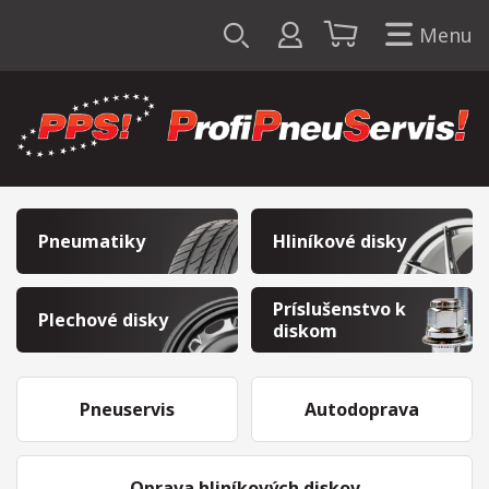
Menu
Pneumatiky
Hliníkové disky
Príslušenstvo k
Plechové disky
diskom
Pneuservis
Autodoprava
Oprava hliníkových diskov