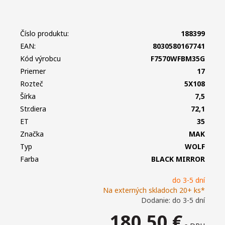
Číslo produktu:
188399
EAN:
8030580167741
Kód výrobcu
F7570WFBM35G
Priemer
17
Rozteč
5X108
Šírka
7,5
Str.diera
72,1
ET
35
Značka
MAK
Typ
WOLF
Farba
BLACK MIRROR
do 3-5 dní
Na externých skladoch 20+ ks*
Dodanie: do 3-5 dní
180,50
€