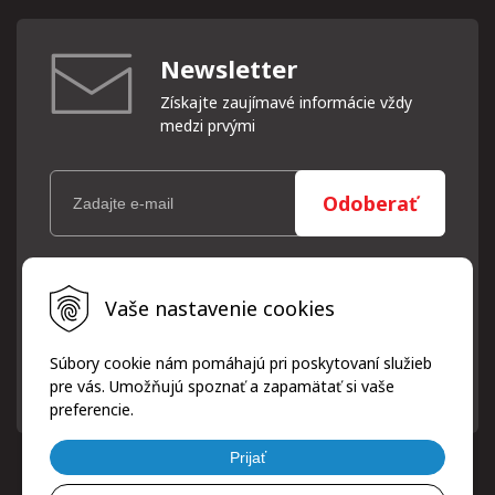
Newsletter
Získajte zaujímavé informácie vždy
medzi prvými
Odoberať
Vaše osobné údaje (email) budeme spracovávať len za týmto
Vaše nastavenie cookies
účelom v súlade s platnou legislatívou a zásadami ochrany
osobných údajov. Súhlas potvrdíte kliknutím na odkaz, ktorý
vám pošleme na váš email. Súhlas môžete kedykoľvek odvolať
Súbory cookie nám pomáhajú pri poskytovaní služieb
písomne, emailom alebo kliknutím na odkaz z ktoréhokoľvek
pre vás. Umožňujú spoznať a zapamätať si vaše
informačného emailu.
preferencie.
Prijať