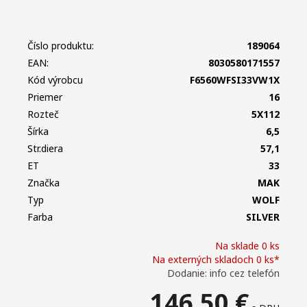
Číslo produktu:
189064
EAN:
8030580171557
Kód výrobcu
F6560WFSI33VW1X
Priemer
16
Rozteč
5X112
Šírka
6,5
Str.diera
57,1
ET
33
Značka
MAK
Typ
WOLF
Farba
SILVER
Na sklade 0 ks
Na externých skladoch 0 ks*
Dodanie: info cez telefón
146,50
€