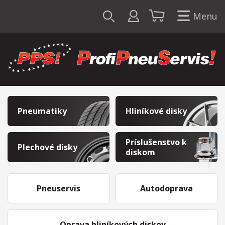
Menu
Pneumatiky
Hliníkové disky
Príslušenstvo k
Plechové disky
diskom
Pneuservis
Autodoprava
Oprava hliníkových diskov