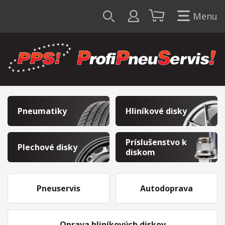
Menu
Pneumatiky
Hliníkové disky
Príslušenstvo k
Plechové disky
diskom
Pneuservis
Autodoprava
Oprava hliníkových diskov