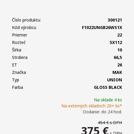
Číslo produktu:
300121
Kód výrobcu
F1022UNGB26WS1X
Priemer
22
Rozteč
5X112
Šírka
10
Str.diera
66,5
ET
26
Značka
MAK
Typ
UNION
Farba
GLOSS BLACK
Na sklade 4 ks
Na externých skladoch 20+ ks*
Dodanie: do 24 hod.
454 €
s DPH
375
€
s DPH