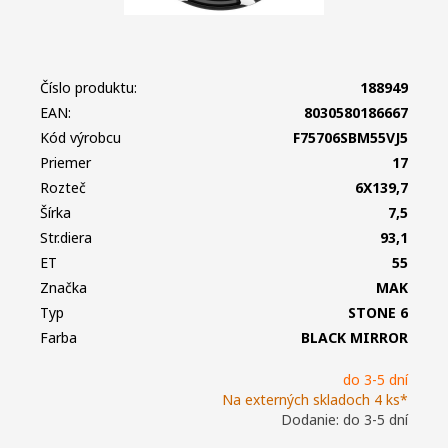
Číslo produktu:
188949
EAN:
8030580186667
Kód výrobcu
F75706SBM55VJ5
Priemer
17
Rozteč
6X139,7
Šírka
7,5
Str.diera
93,1
ET
55
Značka
MAK
Typ
STONE 6
Farba
BLACK MIRROR
do 3-5 dní
Na externých skladoch 4 ks*
Dodanie: do 3-5 dní