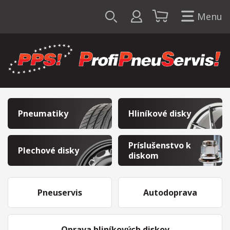
Menu
Pneumatiky
Hliníkové disky
Príslušenstvo k
Plechové disky
diskom
Pneuservis
Autodoprava
Oprava hliníkových diskov