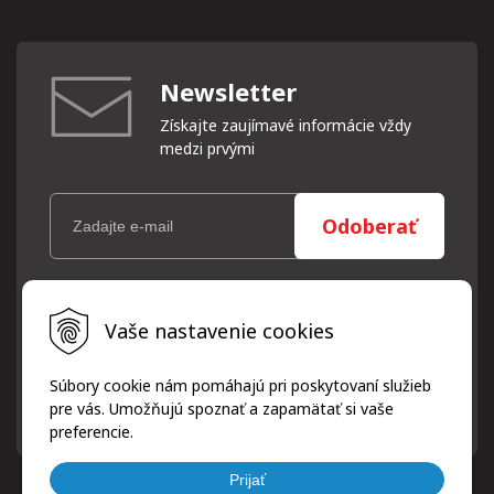
Newsletter
Získajte zaujímavé informácie vždy
medzi prvými
Odoberať
Vaše osobné údaje (email) budeme spracovávať len za týmto
Vaše nastavenie cookies
účelom v súlade s platnou legislatívou a zásadami ochrany
osobných údajov. Súhlas potvrdíte kliknutím na odkaz, ktorý
vám pošleme na váš email. Súhlas môžete kedykoľvek odvolať
Súbory cookie nám pomáhajú pri poskytovaní služieb
písomne, emailom alebo kliknutím na odkaz z ktoréhokoľvek
pre vás. Umožňujú spoznať a zapamätať si vaše
informačného emailu.
preferencie.
Prijať