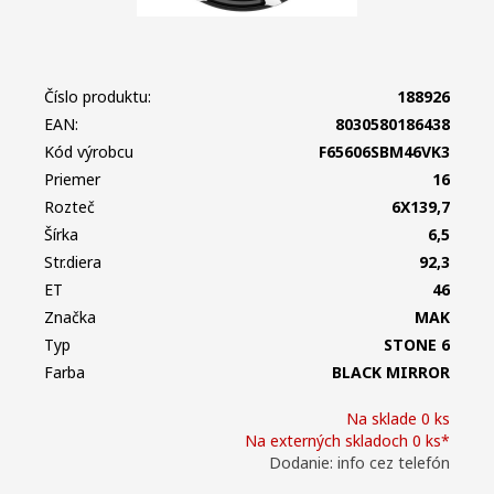
Číslo produktu:
188926
EAN:
8030580186438
Kód výrobcu
F65606SBM46VK3
Priemer
16
Rozteč
6X139,7
Šírka
6,5
Str.diera
92,3
ET
46
Značka
MAK
Typ
STONE 6
Farba
BLACK MIRROR
Na sklade 0 ks
Na externých skladoch 0 ks*
Dodanie: info cez telefón