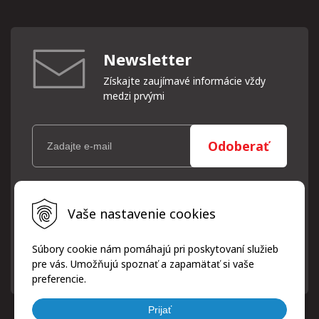
Newsletter
Získajte zaujímavé informácie vždy
medzi prvými
Odoberať
Vaše osobné údaje (email) budeme spracovávať len za týmto
Vaše nastavenie cookies
účelom v súlade s platnou legislatívou a zásadami ochrany
osobných údajov. Súhlas potvrdíte kliknutím na odkaz, ktorý
vám pošleme na váš email. Súhlas môžete kedykoľvek odvolať
Súbory cookie nám pomáhajú pri poskytovaní služieb
písomne, emailom alebo kliknutím na odkaz z ktoréhokoľvek
pre vás. Umožňujú spoznať a zapamätať si vaše
informačného emailu.
preferencie.
Prijať