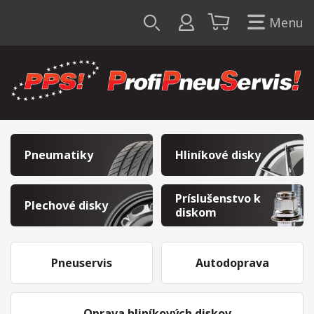
Menu
Pneumatiky
Hliníkové disky
Príslušenstvo k
Plechové disky
diskom
Pneuservis
Autodoprava
Oprava hliníkových diskov