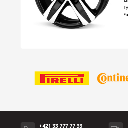
Zn
Ty
Fa
+421 33 777 77 33