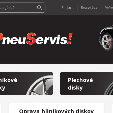
Prihlásiť
Registrácia
níkové
Plechové
ky
disky
Oprava hliníkových diskov