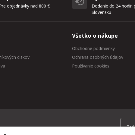
Pre objednávky nad 800 €
Dodanie do 24 hodín 
Slovensku
Všetko o nákupe
s
Obchodné podmienky
níkových diskov
Ochrana osobných údajov
ava
Používanie cookies
 medzi prvými