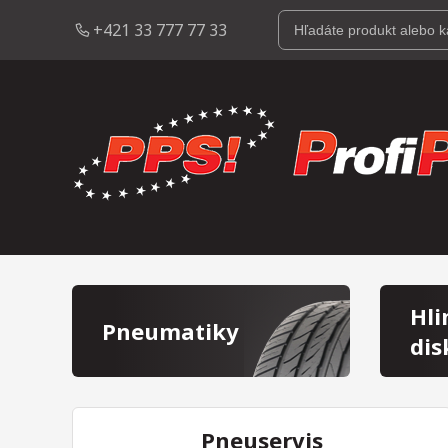
+421 33 777 77 33
Hli
Pneumatiky
dis
Pneuservis