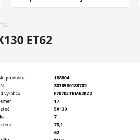
ET62
X130 ET62
slo produktu:
188804
N:
8030580180702
d výrobcu
F70705TBM62KZ2
iemer
17
zteč
5X130
rka
7
r.diera
78,1
T
62