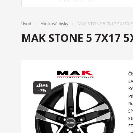
Úvod
Hliníkové disky
MAK STONE 5 7X17 5X130 
MAK STONE 5 7X17 5
Čí
EA
Zľava
Kó
-7%
Pr
Ro
Ší
St
E