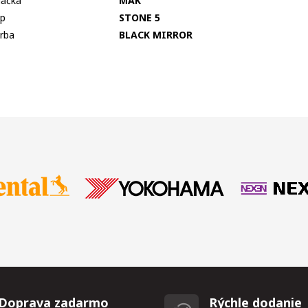
ačka
MAK
p
STONE 5
rba
BLACK MIRROR
Doprava zadarmo
Rýchle dodanie