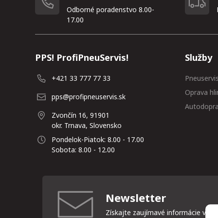
Odborné poradenstvo 8.00-
17.00
PPS! ProfiPneuServis!
Služby
+421 33 777 77 33
Pneuservi
Oprava hli
pps@profipneuservis.sk
Autodopr
Zvončín 16, 91901
okr. Trnava, Slovensko
Pondelok-Piatok: 8.00 - 17.00
Sobota: 8.00 - 12.00
Newsletter
Získajte zaujímavé informácie vždy