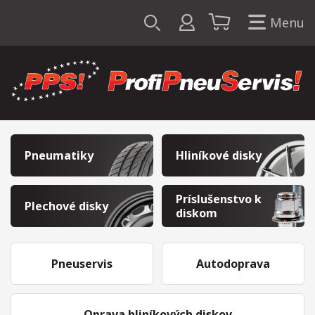
Menu
Pneumatiky
Hliníkové disky
Príslušenstvo k
Plechové disky
diskom
Pneuservis
Autodoprava
Oprava hliníkových diskov