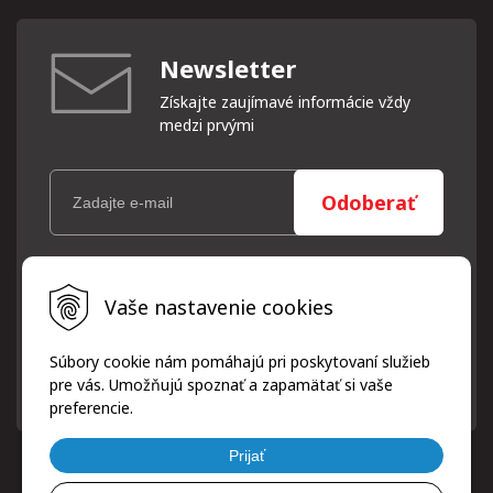
Newsletter
Získajte zaujímavé informácie vždy
medzi prvými
Odoberať
Vaše osobné údaje (email) budeme spracovávať len za týmto
Vaše nastavenie cookies
účelom v súlade s platnou legislatívou a zásadami ochrany
osobných údajov. Súhlas potvrdíte kliknutím na odkaz, ktorý
vám pošleme na váš email. Súhlas môžete kedykoľvek odvolať
Súbory cookie nám pomáhajú pri poskytovaní služieb
písomne, emailom alebo kliknutím na odkaz z ktoréhokoľvek
pre vás. Umožňujú spoznať a zapamätať si vaše
informačného emailu.
preferencie.
Prijať