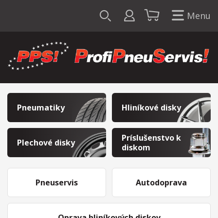
Menu
Pneumatiky
Hliníkové disky
Príslušenstvo k
Plechové disky
diskom
Pneuservis
Autodoprava
Oprava hliníkových diskov