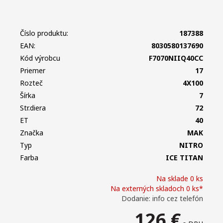
Číslo produktu:
187388
EAN:
8030580137690
Kód výrobcu
F7070NIIQ40CC
Priemer
17
Rozteč
4X100
Šírka
7
Str.diera
72
ET
40
Značka
MAK
Typ
NITRO
Farba
ICE TITAN
Na sklade 0 ks
Na externých skladoch 0 ks*
Dodanie: info cez telefón
126
€