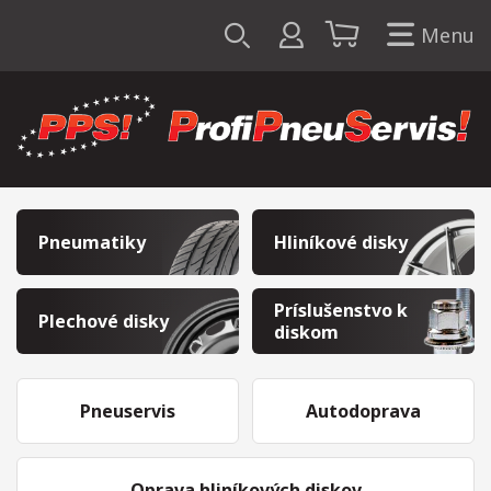
Menu
Pneumatiky
Hliníkové disky
Príslušenstvo k
Plechové disky
diskom
Pneuservis
Autodoprava
Oprava hliníkových diskov