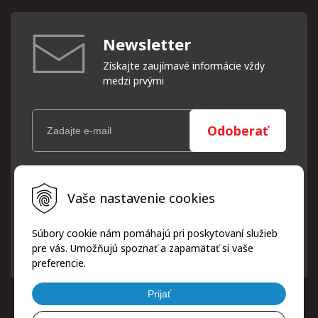
Newsletter
Získajte zaujímavé informácie vždy
medzi prvými
Odoberať
Vaše osobné údaje (email) budeme spracovávať len za týmto
Vaše nastavenie cookies
účelom v súlade s platnou legislatívou a zásadami ochrany
osobných údajov. Súhlas potvrdíte kliknutím na odkaz, ktorý
vám pošleme na váš email. Súhlas môžete kedykoľvek odvolať
Súbory cookie nám pomáhajú pri poskytovaní služieb
písomne, emailom alebo kliknutím na odkaz z ktoréhokoľvek
pre vás. Umožňujú spoznať a zapamätať si vaše
informačného emailu.
preferencie.
Prijať