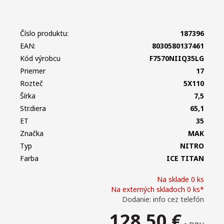
Číslo produktu:
187396
EAN:
8030580137461
Kód výrobcu
F7570NIIQ35LG
Priemer
17
Rozteč
5X110
Šírka
7,5
Str.diera
65,1
ET
35
Značka
MAK
Typ
NITRO
Farba
ICE TITAN
Na sklade 0 ks
Na externých skladoch 0 ks*
Dodanie: info cez telefón
128,50
€