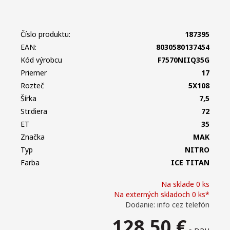
Číslo produktu:
187395
EAN:
8030580137454
Kód výrobcu
F7570NIIQ35G
Priemer
17
Rozteč
5X108
Šírka
7,5
Str.diera
72
ET
35
Značka
MAK
Typ
NITRO
Farba
ICE TITAN
Na sklade 0 ks
Na externých skladoch 0 ks*
Dodanie: info cez telefón
128,50
€