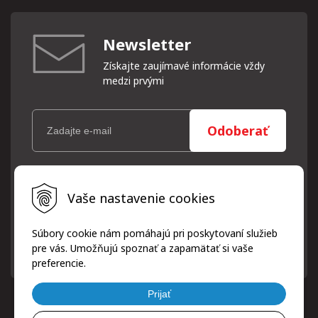
Newsletter
Získajte zaujímavé informácie vždy
medzi prvými
Odoberať
Vaše osobné údaje (email) budeme spracovávať len za týmto
Vaše nastavenie cookies
účelom v súlade s platnou legislatívou a zásadami ochrany
osobných údajov. Súhlas potvrdíte kliknutím na odkaz, ktorý
vám pošleme na váš email. Súhlas môžete kedykoľvek odvolať
Súbory cookie nám pomáhajú pri poskytovaní služieb
písomne, emailom alebo kliknutím na odkaz z ktoréhokoľvek
pre vás. Umožňujú spoznať a zapamätať si vaše
informačného emailu.
preferencie.
Prijať