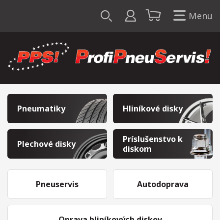
Menu
Pneumatiky
Hliníkové disky
Príslušenstvo k
Plechové disky
diskom
Pneuservis
Autodoprava
Oprava hliníkových diskov