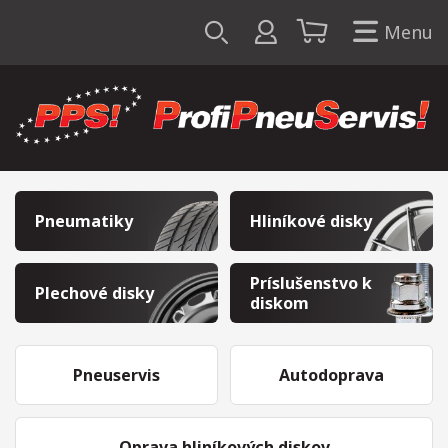
Menu
Pneumatiky
Hliníkové disky
Príslušenstvo k
Plechové disky
diskom
Pneuservis
Autodoprava
Oprava hliníkových diskov