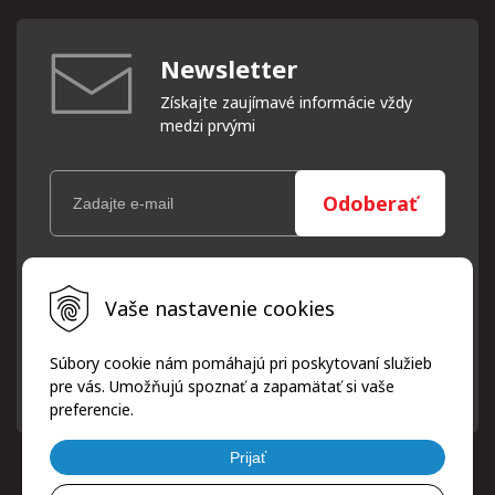
Newsletter
Získajte zaujímavé informácie vždy
medzi prvými
Odoberať
Vaše osobné údaje (email) budeme spracovávať len za týmto
Vaše nastavenie cookies
účelom v súlade s platnou legislatívou a zásadami ochrany
osobných údajov. Súhlas potvrdíte kliknutím na odkaz, ktorý
vám pošleme na váš email. Súhlas môžete kedykoľvek odvolať
Súbory cookie nám pomáhajú pri poskytovaní služieb
písomne, emailom alebo kliknutím na odkaz z ktoréhokoľvek
pre vás. Umožňujú spoznať a zapamätať si vaše
informačného emailu.
preferencie.
Prijať