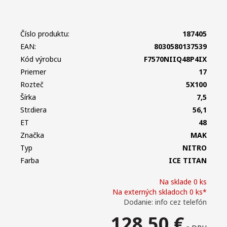
Číslo produktu:
187405
EAN:
8030580137539
Kód výrobcu
F7570NIIQ48P4IX
Priemer
17
Rozteč
5X100
Šírka
7,5
Str.diera
56,1
ET
48
Značka
MAK
Typ
NITRO
Farba
ICE TITAN
Na sklade 0 ks
Na externých skladoch 0 ks*
Dodanie: info cez telefón
128,50
€