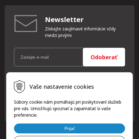
Newsletter
Získajte zaujímavé informácie vždy
medzi prvými
Odoberať
Vaše osobné údaje (email) budeme spracovávať len za týmto
Vaše nastavenie cookies
účelom v súlade s platnou legislatívou a zásadami ochrany
osobných údajov. Súhlas potvrdíte kliknutím na odkaz, ktorý
vám pošleme na váš email. Súhlas môžete kedykoľvek odvolať
Súbory cookie nám pomáhajú pri poskytovaní služieb
písomne, emailom alebo kliknutím na odkaz z ktoréhokoľvek
pre vás. Umožňujú spoznať a zapamätať si vaše
informačného emailu.
preferencie.
Prijať