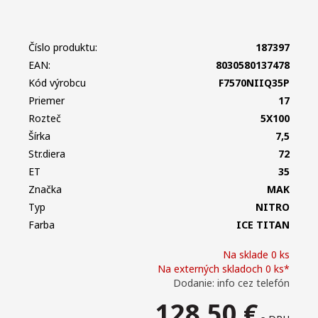
Číslo produktu:
187397
EAN:
8030580137478
Kód výrobcu
F7570NIIQ35P
Priemer
17
Rozteč
5X100
Šírka
7,5
Str.diera
72
ET
35
Značka
MAK
Typ
NITRO
Farba
ICE TITAN
Na sklade 0 ks
Na externých skladoch 0 ks*
Dodanie: info cez telefón
128,50
€