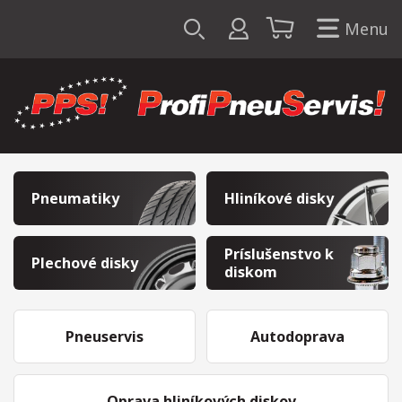
Menu
Pneumatiky
Hliníkové disky
Príslušenstvo k
Plechové disky
diskom
Pneuservis
Autodoprava
Oprava hliníkových diskov