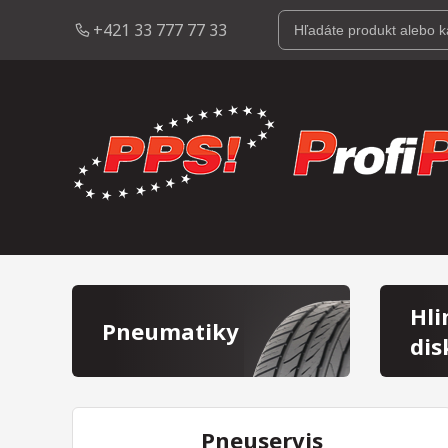
+421 33 777 77 33
Hli
Pneumatiky
dis
Pneuservis