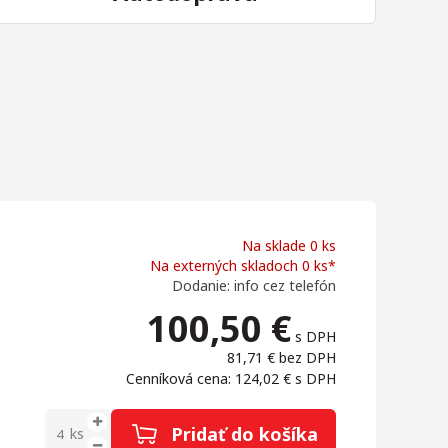
Na sklade 0 ks
Na externých skladoch 0 ks*
Dodanie: info cez telefón
100,50
€
s DPH
81,71 €
bez DPH
Cenníková cena: 124,02 €
s DPH
Pridať do košíka
ks