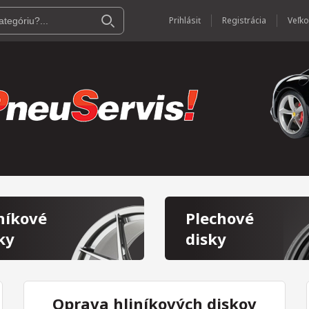
Prihlásiť
Registrácia
níkové
Plechové
ky
disky
Oprava hliníkových diskov