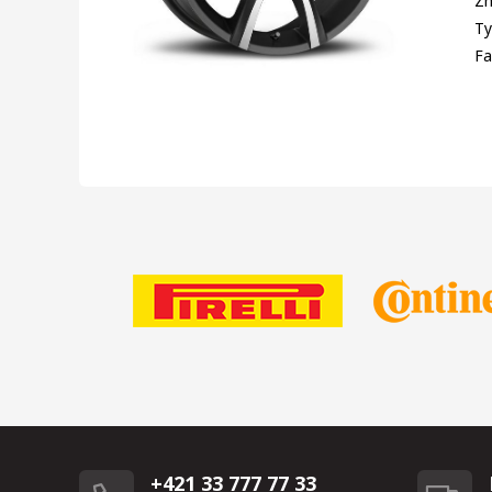
Zn
Ty
Fa
+421 33 777 77 33