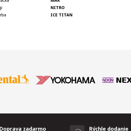
ačka
MAK
p
NITRO
rba
ICE TITAN
Doprava zadarmo
Rýchle dodanie