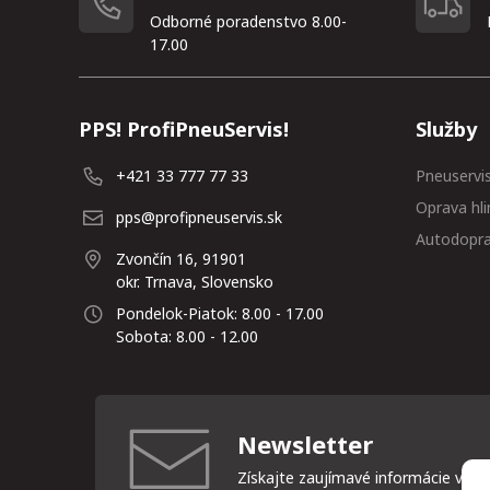
Odborné poradenstvo 8.00-
17.00
PPS! ProfiPneuServis!
Služby
+421 33 777 77 33
Pneuservi
Oprava hli
pps@profipneuservis.sk
Autodopr
Zvončín 16, 91901
okr. Trnava, Slovensko
Pondelok-Piatok: 8.00 - 17.00
Sobota: 8.00 - 12.00
Newsletter
Získajte zaujímavé informácie vždy