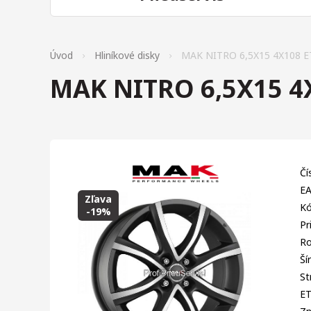
Úvod
Hliníkové disky
MAK NITRO 6,5X15 4X108 E
MAK NITRO 6,5X15 4
Čí
EA
Zľava
Kó
-19%
Pr
Ro
Ší
St
E