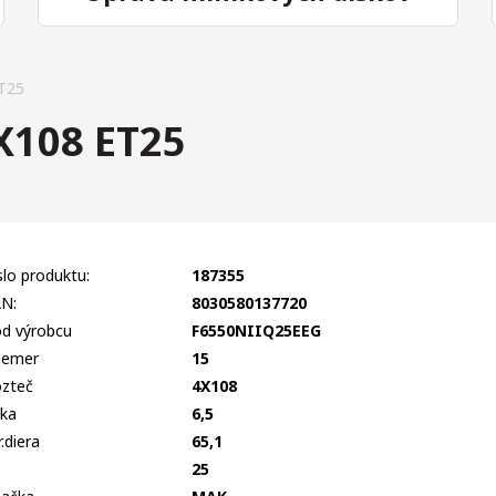
T25
X108 ET25
slo produktu:
187355
N:
8030580137720
d výrobcu
F6550NIIQ25EEG
iemer
15
zteč
4X108
rka
6,5
r.diera
65,1
T
25