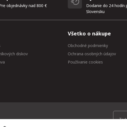
Pre objednávky nad 800 €
Dodanie do 24 hodín 
Slovensku
Všetko o nákupe
s
Obchodné podmienky
níkových diskov
Ochrana osobných údajov
ava
Používanie cookies
 medzi prvými