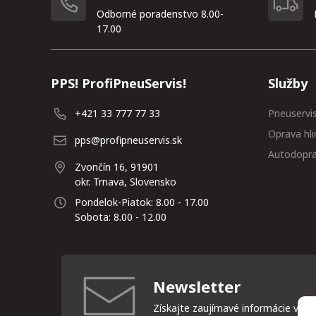
Odborné poradenstvo 8.00-
17.00
PPS! ProfiPneuServis!
Služby
+421 33 777 77 33
Pneuservi
Oprava hli
pps@profipneuservis.sk
Autodopr
Zvončín 16, 91901
okr. Trnava, Slovensko
Pondelok-Piatok: 8.00 - 17.00
Sobota: 8.00 - 12.00
Newsletter
Získajte zaujímavé informácie vždy