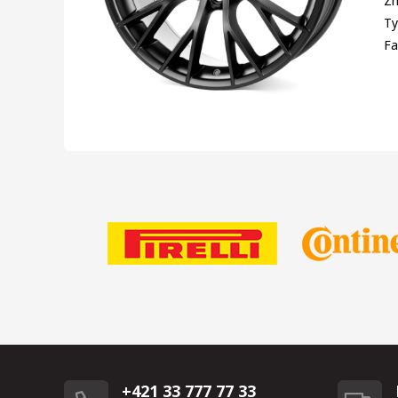
Zn
Ty
Fa
+421 33 777 77 33