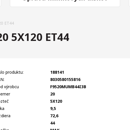
0 ET44
0 5X120 ET44
slo produktu:
188141
N:
8030580155816
d výrobcu
F9520MUMB44I3B
iemer
20
zteč
5X120
rka
9,5
r.diera
72,6
T
44