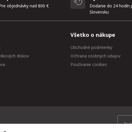
Pre objednávky nad 800 €
Dodanie do 24 hodín 
Slovensku
Všetko o nákupe
s
Obchodné podmienky
níkových diskov
Ochrana osobných údajov
ava
Používanie cookies
 medzi prvými