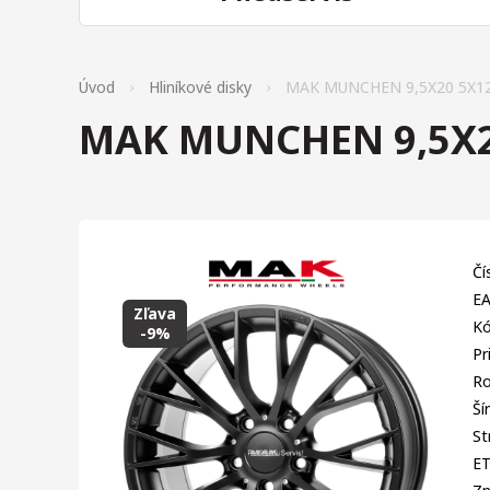
Úvod
Hliníkové disky
MAK MUNCHEN 9,5X20 5X12
MAK MUNCHEN 9,5X2
Čí
EA
Zľava
Kó
-9%
Pr
Ro
Ší
St
E