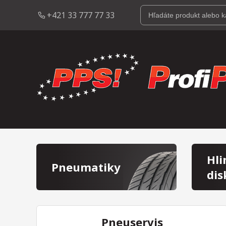
+421 33 777 77 33
Hli
Pneumatiky
dis
Pneuservis