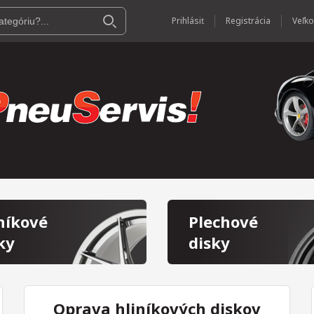
Prihlásiť
Registrácia
níkové
Plechové
ky
disky
Oprava hliníkových diskov