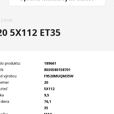
2 ET35
0 5X112 ET35
slo produktu:
189661
N:
8030580158701
d výrobcu
F9520MUQM35W
iemer
20
zteč
5X112
rka
9,5
r.diera
76,1
T
35