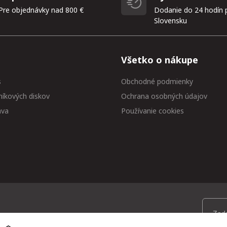
Pre objednávky nad 800 €
Dodanie do 24 hodín 
Slovensku
Všetko o nákupe
s
Obchodné podmienky
níkových diskov
Ochrana osobných údajov
ava
Používanie cookies
 medzi prvými