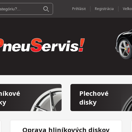
Prihlásiť
Registrácia
níkové
Plechové
ky
disky
Oprava hliníkových diskov