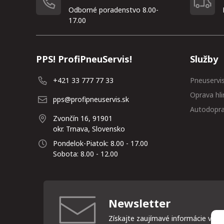
Odborné poradenstvo 8.00-
17.00
PPS! ProfiPneuServis!
Služby
+421 33 777 77 33
Pneuservi
Oprava hli
pps@profipneuservis.sk
Autodopr
Zvončín 16, 91901
okr. Trnava, Slovensko
Pondelok-Piatok: 8.00 - 17.00
Sobota: 8.00 - 12.00
Newsletter
Získajte zaujímavé informácie vždy