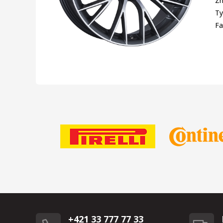
Zn
Ty
Fa
+421 33 777 77 33