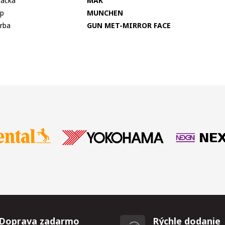
ačka
MAK
p
MUNCHEN
rba
GUN MET-MIRROR FACE
Doprava zadarmo
Rýchle dodanie