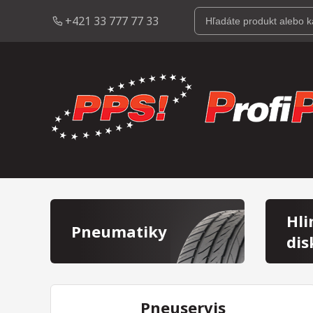
+421 33 777 77 33
Hli
Pneumatiky
dis
Pneuservis