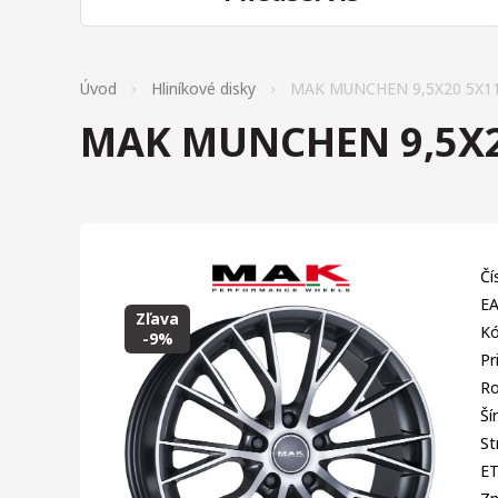
Úvod
Hliníkové disky
MAK MUNCHEN 9,5X20 5X11
MAK MUNCHEN 9,5X2
Čí
EA
Zľava
Kó
-9%
Pr
Ro
Ší
St
E