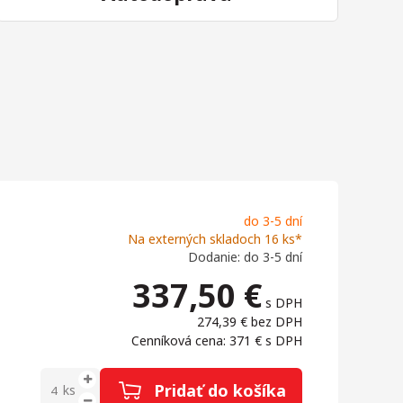
do 3-5 dní
Na externých skladoch 16 ks*
Dodanie: do 3-5 dní
337,50
€
s DPH
274,39 €
bez DPH
Cenníková cena: 371 €
s DPH
Pridať do košíka
ks