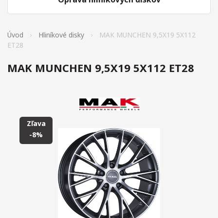
Úvod
Hliníkové disky
MAK MUNCHEN 9,5X19 5X112
ET28
MAK MUNCHEN 9,5X19 5X112 ET28
Zľava
-8%