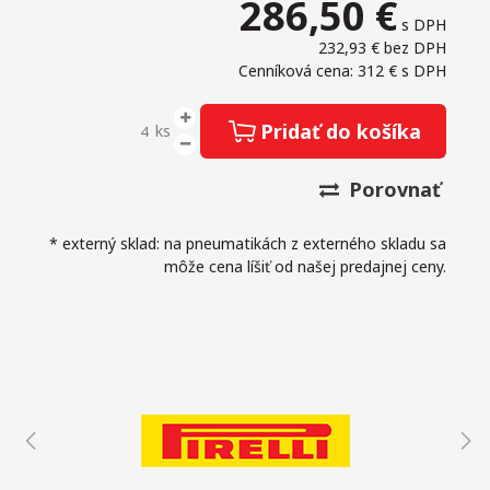
286,50
€
s DPH
232,93 €
bez DPH
Cenníková cena: 312 €
s DPH
Pridať do košíka
ks
Porovnať
* externý sklad: na pneumatikách z externého skladu sa
môže cena líšiť od našej predajnej ceny.