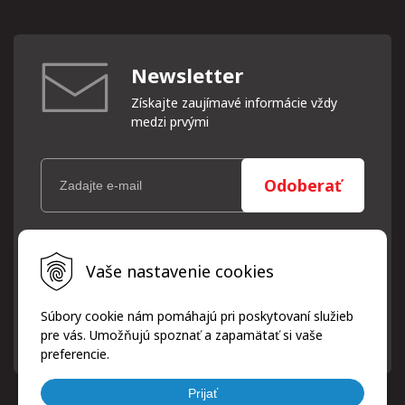
Newsletter
Získajte zaujímavé informácie vždy
medzi prvými
Odoberať
Vaše osobné údaje (email) budeme spracovávať len za týmto
Vaše nastavenie cookies
účelom v súlade s platnou legislatívou a zásadami ochrany
osobných údajov. Súhlas potvrdíte kliknutím na odkaz, ktorý
vám pošleme na váš email. Súhlas môžete kedykoľvek odvolať
Súbory cookie nám pomáhajú pri poskytovaní služieb
písomne, emailom alebo kliknutím na odkaz z ktoréhokoľvek
pre vás. Umožňujú spoznať a zapamätať si vaše
informačného emailu.
preferencie.
Prijať