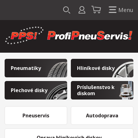
Menu
Pneumatiky
Hliníkové disky
Príslušenstvo k
Plechové disky
diskom
Pneuservis
Autodoprava
Oprava hliníkových diskov