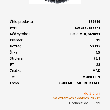
Číslo produktu:
189649
EAN:
8030580158671
Kód výrobcu
F9590MUQM28W1
Priemer
19
Rozteč
5X112
Šírka
9,5
Str.diera
76,1
ET
28
Značka
MAK
Typ
MUNCHEN
Farba
GUN MET-MIRROR FACE
do 3-5 dní
Na externých skladoch 20 ks*
Dodanie: do 3-5 dní