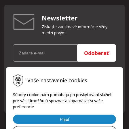
Newsletter
Získajte zaujímavé informácie vždy
medzi prvými
Odoberať
Vaše osobné údaje (email) budeme spracovávať len za týmto
Vaše nastavenie cookies
účelom v súlade s platnou legislatívou a zásadami ochrany
osobných údajov. Súhlas potvrdíte kliknutím na odkaz, ktorý
vám pošleme na váš email. Súhlas môžete kedykoľvek odvolať
Súbory cookie nám pomáhajú pri poskytovaní služieb
písomne, emailom alebo kliknutím na odkaz z ktoréhokoľvek
pre vás. Umožňujú spoznať a zapamätať si vaše
informačného emailu.
preferencie.
Prijať