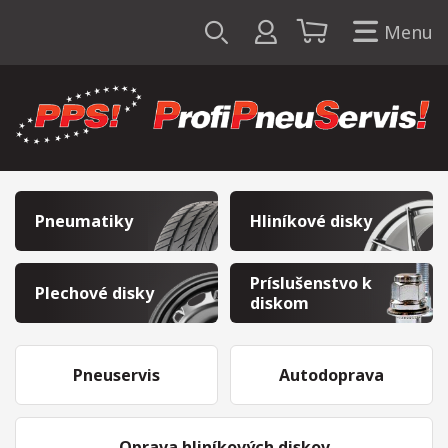
Menu
Pneumatiky
Hliníkové disky
Príslušenstvo k
Plechové disky
diskom
Pneuservis
Autodoprava
Oprava hliníkových diskov