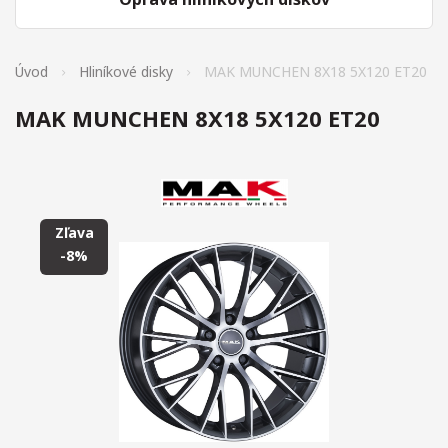
Úvod
Hliníkové disky
MAK MUNCHEN 8X18 5X120 ET20
MAK MUNCHEN 8X18 5X120 ET20
Zľava
-8%