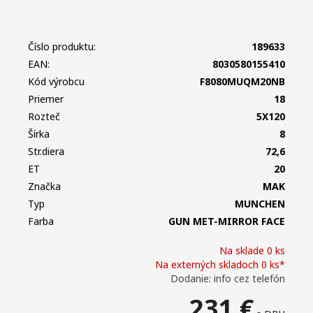
Číslo produktu:
189633
EAN:
8030580155410
Kód výrobcu
F8080MUQM20NB
Priemer
18
Rozteč
5X120
Šírka
8
Str.diera
72,6
ET
20
Značka
MAK
Typ
MUNCHEN
Farba
GUN MET-MIRROR FACE
Na sklade 0 ks
Na externých skladoch 0 ks*
Dodanie: info cez telefón
231
€