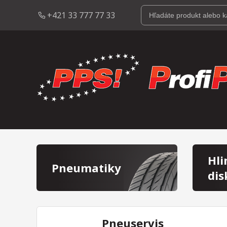
+421 33 777 77 33
Hli
Pneumatiky
dis
Pneuservis