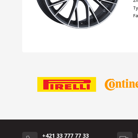
Zn
Ty
Fa
+421 33 777 77 33