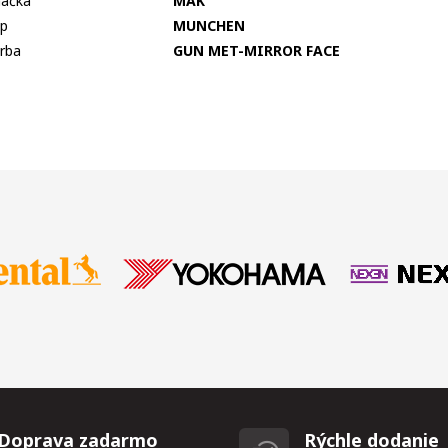
ačka
MAK
p
MUNCHEN
rba
GUN MET-MIRROR FACE
Doprava zadarmo
Rýchle dodanie