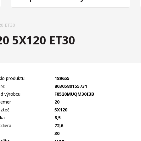
0 ET30
0 5X120 ET30
slo produktu:
189655
N:
8030580155731
d výrobcu
F8520MUQM30I3B
iemer
20
zteč
5X120
rka
8,5
r.diera
72,6
T
30