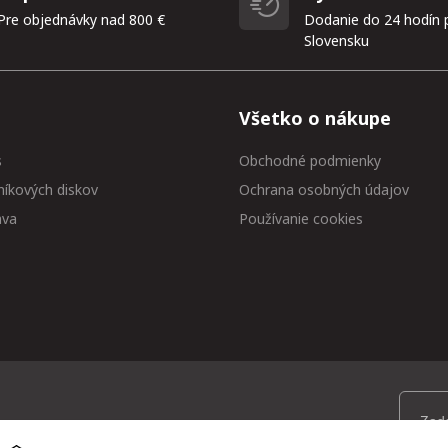
Pre objednávky nad 800 €
Dodanie do 24 hodín 
Slovensku
Všetko o nákupe
s
Obchodné podmienky
níkových diskov
Ochrana osobných údajov
ava
Používanie cookies
 medzi prvými