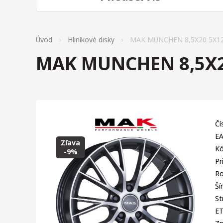
Úvod
Hliníkové disky
MAK MUNCHEN 8,5X20 5X12
MAK MUNCHEN 8,5X2
Čí
EA
Zľava
Kó
-9%
Pr
Ro
Ší
St
E