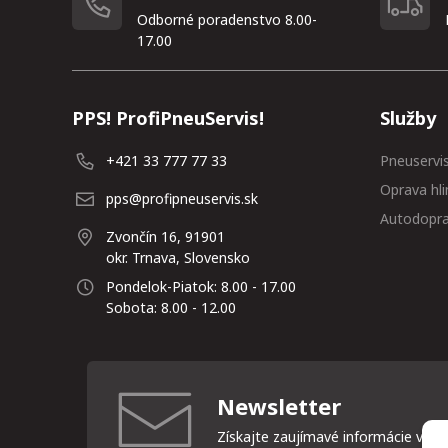
Odborné poradenstvo 8.00-
17.00
PPS! ProfiPneuServis!
Služby
+421 33 777 77 33
Pneuservi
Oprava hli
pps@profipneuservis.sk
Autodopr
Zvončín 16, 91901
okr. Trnava, Slovensko
Pondelok-Piatok: 8.00 - 17.00
Sobota: 8.00 - 12.00
Newsletter
Získajte zaujímavé informácie vždy