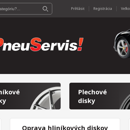
Prihlásiť
Registrácia
níkové
Plechové
ky
disky
Oprava hliníkových diskov