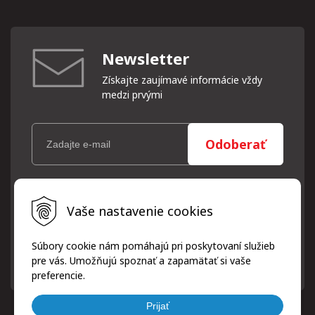
Newsletter
Získajte zaujímavé informácie vždy
medzi prvými
Odoberať
Vaše osobné údaje (email) budeme spracovávať len za týmto
Vaše nastavenie cookies
účelom v súlade s platnou legislatívou a zásadami ochrany
osobných údajov. Súhlas potvrdíte kliknutím na odkaz, ktorý
vám pošleme na váš email. Súhlas môžete kedykoľvek odvolať
Súbory cookie nám pomáhajú pri poskytovaní služieb
písomne, emailom alebo kliknutím na odkaz z ktoréhokoľvek
pre vás. Umožňujú spoznať a zapamätať si vaše
informačného emailu.
preferencie.
Prijať