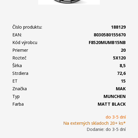
Číslo produktu:
188129
EAN:
8030580155670
Kód výrobcu
F8520MUMB15NB
Priemer
20
Rozteč
5X120
Šírka
8,5
Str.diera
72,6
ET
15
Značka
MAK
Typ
MUNCHEN
Farba
MATT BLACK
do 3-5 dní
Na externých skladoch 20+ ks*
Dodanie: do 3-5 dní