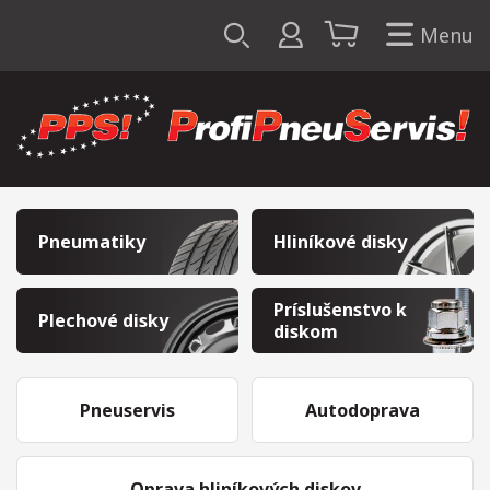
Menu
Pneumatiky
Hliníkové disky
Príslušenstvo k
Plechové disky
diskom
Pneuservis
Autodoprava
Oprava hliníkových diskov