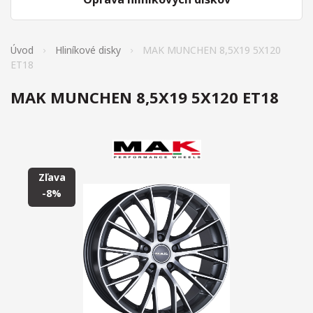
Úvod
Hliníkové disky
MAK MUNCHEN 8,5X19 5X120
ET18
MAK MUNCHEN 8,5X19 5X120 ET18
Zľava
-8%