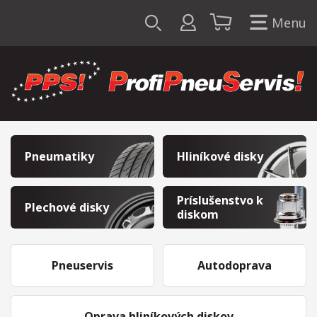
Menu
Pneumatiky
Hliníkové disky
Príslušenstvo k
Plechové disky
diskom
Pneuservis
Autodoprava
Oprava hliníkových diskov