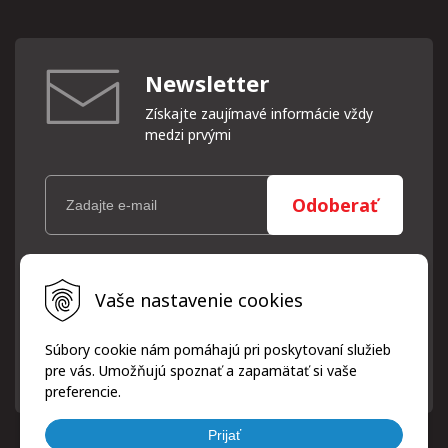
Newsletter
Získajte zaujímavé informácie vždy
medzi prvými
Odoberať
Vaše osobné údaje (email) budeme spracovávať len za týmto
Vaše nastavenie cookies
účelom v súlade s platnou legislatívou a zásadami ochrany
osobných údajov. Súhlas potvrdíte kliknutím na odkaz, ktorý
vám pošleme na váš email. Súhlas môžete kedykoľvek odvolať
Súbory cookie nám pomáhajú pri poskytovaní služieb
písomne, emailom alebo kliknutím na odkaz z ktoréhokoľvek
pre vás. Umožňujú spoznať a zapamätať si vaše
informačného emailu.
preferencie.
Prijať