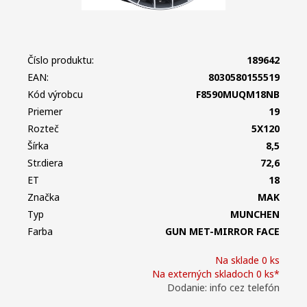
Číslo produktu:
189642
EAN:
8030580155519
Kód výrobcu
F8590MUQM18NB
Priemer
19
Rozteč
5X120
Šírka
8,5
Str.diera
72,6
ET
18
Značka
MAK
Typ
MUNCHEN
Farba
GUN MET-MIRROR FACE
Na sklade 0 ks
Na externých skladoch 0 ks*
Dodanie: info cez telefón