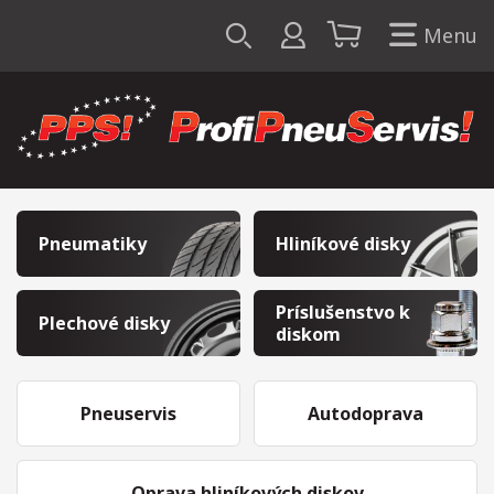
Menu
Pneumatiky
Hliníkové disky
Príslušenstvo k
Plechové disky
diskom
Pneuservis
Autodoprava
Oprava hliníkových diskov