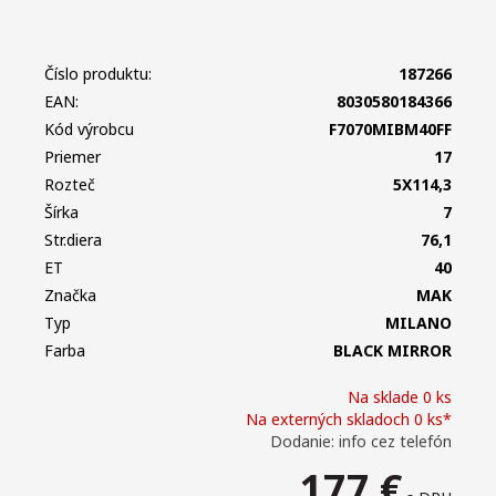
Číslo produktu:
187266
EAN:
8030580184366
Kód výrobcu
F7070MIBM40FF
Priemer
17
Rozteč
5X114,3
Šírka
7
Str.diera
76,1
ET
40
Značka
MAK
Typ
MILANO
Farba
BLACK MIRROR
Na sklade 0 ks
Na externých skladoch 0 ks*
Dodanie: info cez telefón
177
€