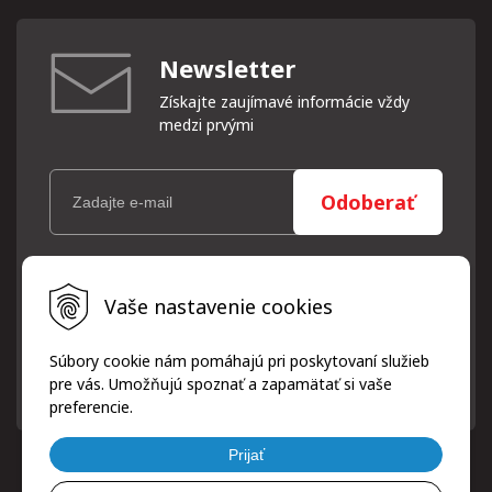
Newsletter
Získajte zaujímavé informácie vždy
medzi prvými
Odoberať
Vaše osobné údaje (email) budeme spracovávať len za týmto
Vaše nastavenie cookies
účelom v súlade s platnou legislatívou a zásadami ochrany
osobných údajov. Súhlas potvrdíte kliknutím na odkaz, ktorý
vám pošleme na váš email. Súhlas môžete kedykoľvek odvolať
Súbory cookie nám pomáhajú pri poskytovaní služieb
písomne, emailom alebo kliknutím na odkaz z ktoréhokoľvek
pre vás. Umožňujú spoznať a zapamätať si vaše
informačného emailu.
preferencie.
Prijať