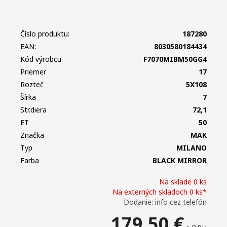
Číslo produktu:
187280
EAN:
8030580184434
Kód výrobcu
F7070MIBM50GG4
Priemer
17
Rozteč
5X108
Šírka
7
Str.diera
72,1
ET
50
Značka
MAK
Typ
MILANO
Farba
BLACK MIRROR
Na sklade 0 ks
Na externých skladoch 0 ks*
Dodanie: info cez telefón
179,50
€