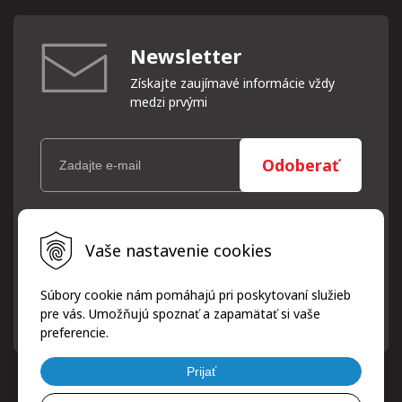
Newsletter
Získajte zaujímavé informácie vždy
medzi prvými
Odoberať
Vaše osobné údaje (email) budeme spracovávať len za týmto
Vaše nastavenie cookies
účelom v súlade s platnou legislatívou a zásadami ochrany
osobných údajov. Súhlas potvrdíte kliknutím na odkaz, ktorý
vám pošleme na váš email. Súhlas môžete kedykoľvek odvolať
Súbory cookie nám pomáhajú pri poskytovaní služieb
písomne, emailom alebo kliknutím na odkaz z ktoréhokoľvek
pre vás. Umožňujú spoznať a zapamätať si vaše
informačného emailu.
preferencie.
Prijať