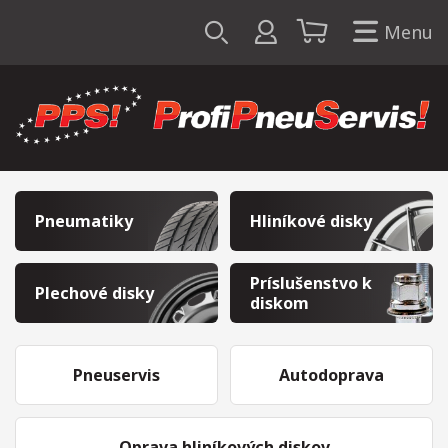
Menu
Pneumatiky
Hliníkové disky
Príslušenstvo k
Plechové disky
diskom
Pneuservis
Autodoprava
Oprava hliníkových diskov