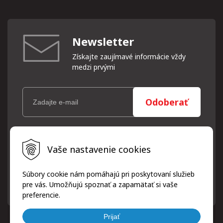
Newsletter
Získajte zaujímavé informácie vždy
medzi prvými
Odoberať
Vaše osobné údaje (email) budeme spracovávať len za týmto
Vaše nastavenie cookies
účelom v súlade s platnou legislatívou a zásadami ochrany
osobných údajov. Súhlas potvrdíte kliknutím na odkaz, ktorý
vám pošleme na váš email. Súhlas môžete kedykoľvek odvolať
Súbory cookie nám pomáhajú pri poskytovaní služieb
písomne, emailom alebo kliknutím na odkaz z ktoréhokoľvek
pre vás. Umožňujú spoznať a zapamätať si vaše
informačného emailu.
preferencie.
Prijať