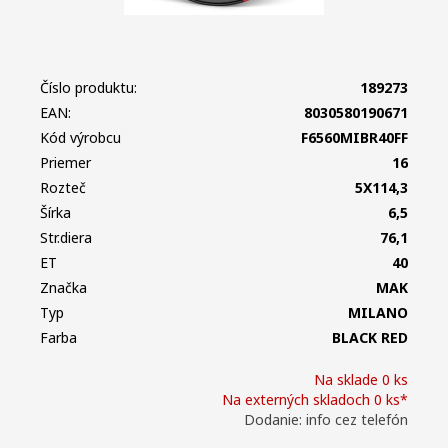
Číslo produktu:
189273
EAN:
8030580190671
Kód výrobcu
F6560MIBR40FF
Priemer
16
Rozteč
5X114,3
Šírka
6,5
Str.diera
76,1
ET
40
Značka
MAK
Typ
MILANO
Farba
BLACK RED
Na sklade 0 ks
Na externých skladoch 0 ks*
Dodanie: info cez telefón