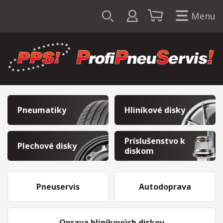
Menu
Pneumatiky
Hliníkové disky
Príslušenstvo k
Plechové disky
diskom
Pneuservis
Autodoprava
Oprava hliníkových diskov