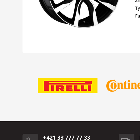
Zn
Ty
Fa
+421 33 777 77 33