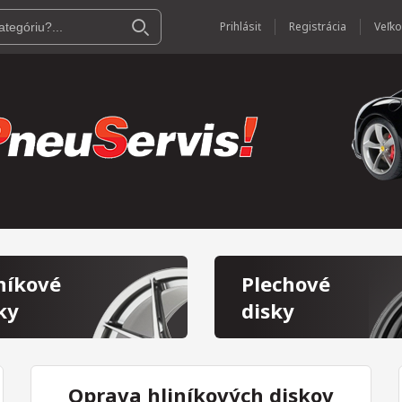
Prihlásiť
Registrácia
níkové
Plechové
ky
disky
Oprava hliníkových diskov