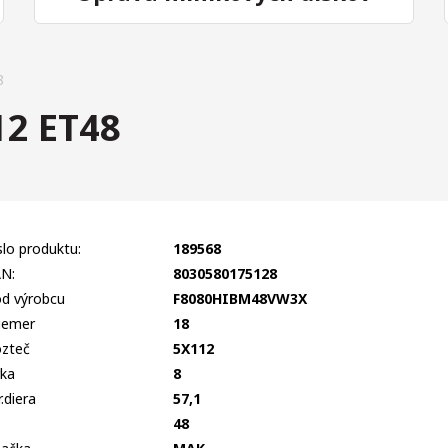
8
2 ET48
slo produktu:
189568
N:
8030580175128
d výrobcu
F8080HIBM48VW3X
iemer
18
zteč
5X112
rka
8
r.diera
57,1
T
48