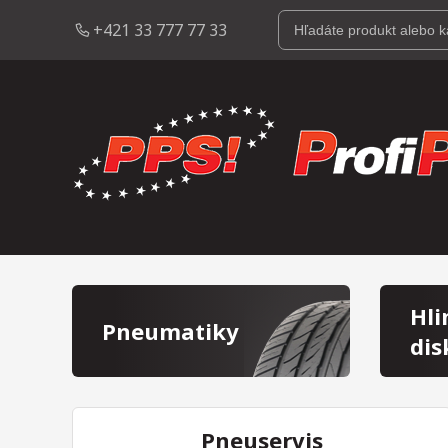
+421 33 777 77 33
Hli
Pneumatiky
dis
Pneuservis