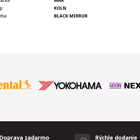
ačka
MAK
p
KOLN
rba
BLACK MIRROR
Doprava zadarmo
Rýchle dodanie