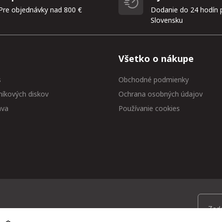
Pre objednávky nad 800 €
Dodanie do 24 hodín 
Slovensku
Všetko o nákupe
s
Obchodné podmienky
níkových diskov
Ochrana osobných údajov
ava
Používanie cookies
 medzi prvými