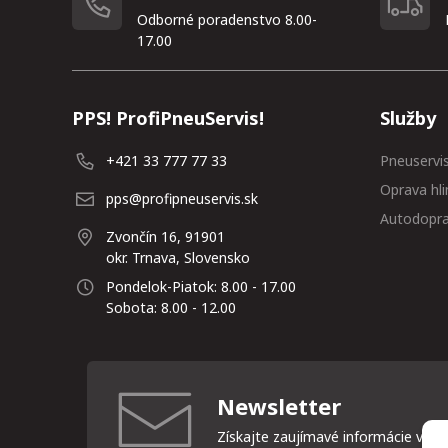
Odborné poradenstvo 8.00-
17.00
PPS! ProfiPneuServis!
Služby
+421 33 777 77 33
Pneuservi
Oprava hli
pps@profipneuservis.sk
Autodopr
Zvončín 16, 91901
okr. Trnava, Slovensko
Pondelok-Piatok: 8.00 - 17.00
Sobota: 8.00 - 12.00
Newsletter
Získajte zaujímavé informácie vždy