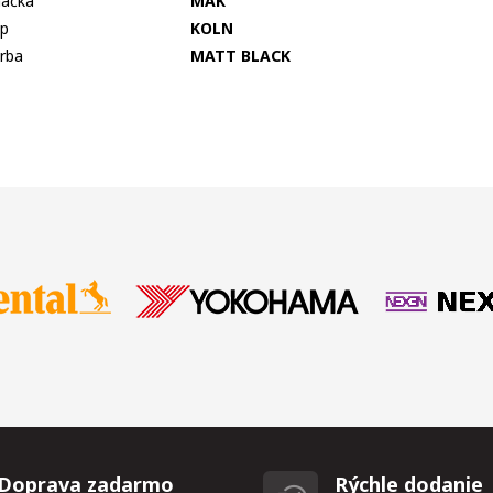
ačka
MAK
p
KOLN
rba
MATT BLACK
Doprava zadarmo
Rýchle dodanie