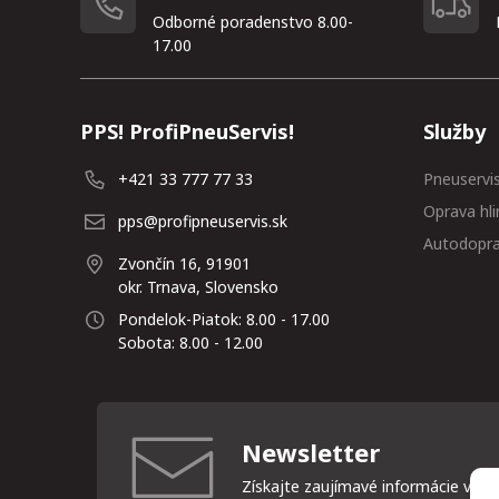
Odborné poradenstvo 8.00-
17.00
PPS! ProfiPneuServis!
Služby
+421 33 777 77 33
Pneuservi
Oprava hli
pps@profipneuservis.sk
Autodopr
Zvončín 16, 91901
okr. Trnava, Slovensko
Pondelok-Piatok: 8.00 - 17.00
Sobota: 8.00 - 12.00
Newsletter
Získajte zaujímavé informácie vždy