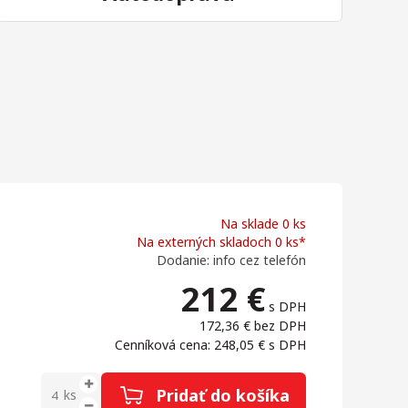
Na sklade 0 ks
Na externých skladoch 0 ks*
Dodanie: info cez telefón
212
€
s DPH
172,36 €
bez DPH
Cenníková cena: 248,05 €
s DPH
Pridať do košíka
ks