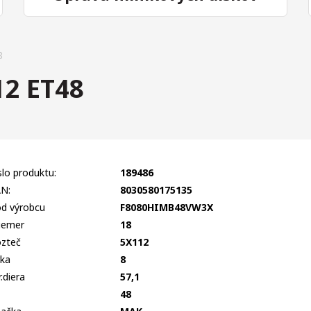
8
2 ET48
slo produktu:
189486
N:
8030580175135
d výrobcu
F8080HIMB48VW3X
iemer
18
zteč
5X112
rka
8
r.diera
57,1
T
48