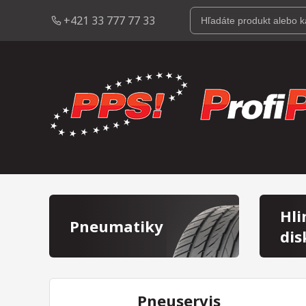
+421 33 777 77 33
Hli
Pneumatiky
dis
Pneuservis