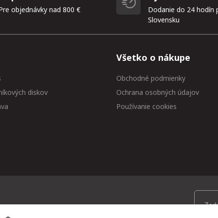
Pre objednávky nad 800 €
Dodanie do 24 hodín 
Slovensku
Všetko o nákupe
s
Obchodné podmienky
níkových diskov
Ochrana osobných údajov
ava
Používanie cookies
 medzi prvými