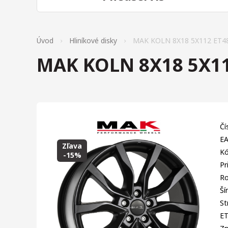
Úvod
Hliníkové disky
MAK KOLN 8X18 5X112 ET4
MAK KOLN 8X18 5X11
Čí
EA
Zľava
Kó
-15%
Pr
Ro
Ší
St
E