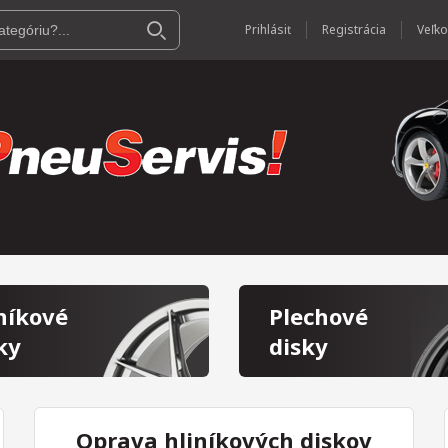
Prihlásiť
Registrácia
níkové
Plechové
ky
disky
Oprava hliníkových diskov