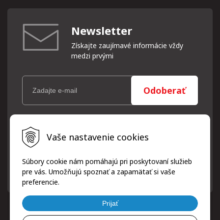
Newsletter
Získajte zaujímavé informácie vždy
medzi prvými
Odoberať
Vaše osobné údaje (email) budeme spracovávať len za týmto
Vaše nastavenie cookies
účelom v súlade s platnou legislatívou a zásadami ochrany
osobných údajov. Súhlas potvrdíte kliknutím na odkaz, ktorý
vám pošleme na váš email. Súhlas môžete kedykoľvek odvolať
Súbory cookie nám pomáhajú pri poskytovaní služieb
písomne, emailom alebo kliknutím na odkaz z ktoréhokoľvek
pre vás. Umožňujú spoznať a zapamätať si vaše
informačného emailu.
preferencie.
Prijať