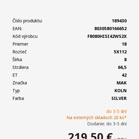
Číslo produktu:
189430
EAN:
8030580166652
Kód výrobcu
F8080HISI42WS2X
Priemer
18
Rozteč
5X112
Šírka
8
Str.diera
66,5
ET
42
Značka
MAK
Typ
KOLN
Farba
SILVER
do 3-5 dní
Na externých skladoch 20 ks*
Dodanie: do 3-5 dní
219,50
€