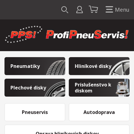
Menu
Pneumatiky
Hliníkové disky
Príslušenstvo k
Plechové disky
diskom
Pneuservis
Autodoprava
Oprava hliníkových diskov