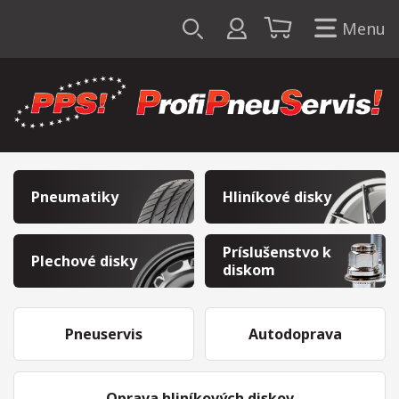
Menu
Pneumatiky
Hliníkové disky
Príslušenstvo k
Plechové disky
diskom
Pneuservis
Autodoprava
Oprava hliníkových diskov