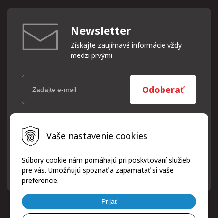
Newsletter
Získajte zaujímavé informácie vždy
medzi prvými
Odoberať
Vaše osobné údaje (email) budeme spracovávať len za týmto
Vaše nastavenie cookies
účelom v súlade s platnou legislatívou a zásadami ochrany
osobných údajov. Súhlas potvrdíte kliknutím na odkaz, ktorý
vám pošleme na váš email. Súhlas môžete kedykoľvek odvolať
Súbory cookie nám pomáhajú pri poskytovaní služieb
písomne, emailom alebo kliknutím na odkaz z ktoréhokoľvek
pre vás. Umožňujú spoznať a zapamätať si vaše
informačného emailu.
preferencie.
Prijať