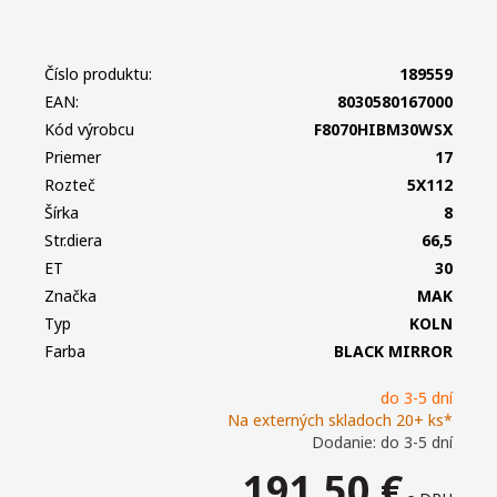
Číslo produktu:
189559
EAN:
8030580167000
Kód výrobcu
F8070HIBM30WSX
Priemer
17
Rozteč
5X112
Šírka
8
Str.diera
66,5
ET
30
Značka
MAK
Typ
KOLN
Farba
BLACK MIRROR
do 3-5 dní
Na externých skladoch 20+ ks*
Dodanie: do 3-5 dní
191,50
€