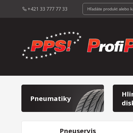
+421 33 777 77 33
Hli
Pneumatiky
dis
Pneuservis