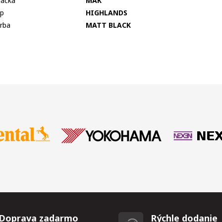
ačka
MAK
p
HIGHLANDS
rba
MATT BLACK
Doprava zadarmo
Rýchle dodanie