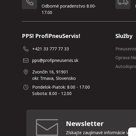
Odborné poradenstvo 8.00-
17.00
PPS! ProfiPneuServis!
Služby
+421 33 777 77 33
Pneuservi
Oprava hli
pps@profipneuservis.sk
Autodopr
Zvončín 16, 91901
okr. Trnava, Slovensko
Pondelok-Piatok: 8.00 - 17.00
Sobota: 8.00 - 12.00
Newsletter
Získajte zaujímavé informácie vždy