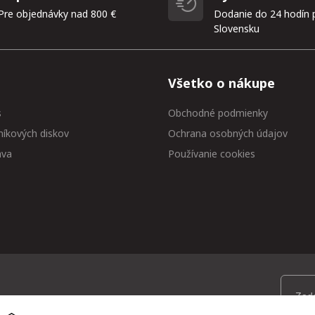
Pre objednávky nad 800 €
Dodanie do 24 hodín 
Slovensku
Všetko o nákupe
s
Obchodné podmienky
níkových diskov
Ochrana osobných údajov
ava
Používanie cookies
 medzi prvými