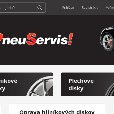
Prihlásiť
Registrácia
níkové
Plechové
ky
disky
Oprava hliníkových diskov