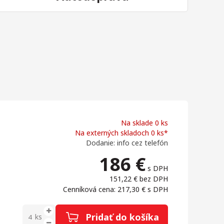
Na sklade 0 ks
Na externých skladoch 0 ks*
Dodanie: info cez telefón
186
€
s DPH
151,22 €
bez DPH
Cenníková cena: 217,30 €
s DPH
Pridať do košíka
ks