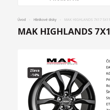
Úvod
Hliníkové disky
MAK HIGHLANDS 7X17 5X11
MAK HIGHLANDS 7X17
Čí
EA
Zľava
Kó
-14%
Pr
Ro
Ší
St
E