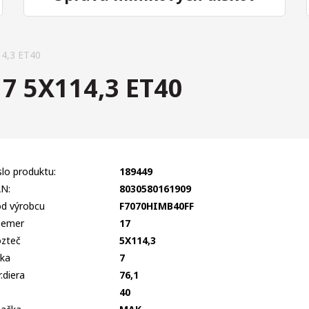
4,3 ET40
 5X114,3 ET40
slo produktu:
189449
N:
8030580161909
d výrobcu
F7070HIMB40FF
iemer
17
zteč
5X114,3
rka
7
r.diera
76,1
T
40