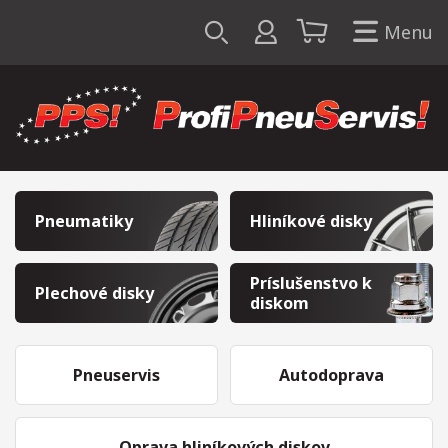
Menu
Pneumatiky
Hliníkové disky
Príslušenstvo k
Plechové disky
diskom
Pneuservis
Autodoprava
Oprava hliníkových diskov