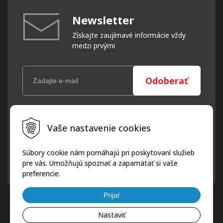
Newsletter
Získajte zaujímavé informácie vždy
medzi prvými
Odoberať
Vaše osobné údaje (email) budeme spracovávať len za týmto
Vaše nastavenie cookies
účelom v súlade s platnou legislatívou a zásadami ochrany
osobných údajov. Súhlas potvrdíte kliknutím na odkaz, ktorý
vám pošleme na váš email. Súhlas môžete kedykoľvek odvolať
Súbory cookie nám pomáhajú pri poskytovaní služieb
písomne, emailom alebo kliknutím na odkaz z ktoréhokoľvek
pre vás. Umožňujú spoznať a zapamätať si vaše
informačného emailu.
preferencie.
Prijať
Nastaviť
© 2026 ProfiPneuServis!