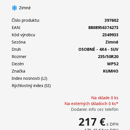
Zimné
Číslo produktu:
397602
EAN:
8808956374273
Kód výrobcu
2349933
Sezóna
Zimné
Druh
OSOBNÉ - 4X4 - SUV
Rozmer
235/50R20
Dezén
WP52
Značka
KUMHO
Index nosnosti (LI)
Rýchlostný index (SI)
Na sklade 0 ks
Na externých skladoch 0 ks*
Dodanie: info cez telefón
217
€
s DPH