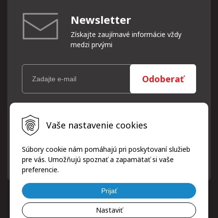
Newsletter
Získajte zaujímavé informácie vždy
medzi prvými
Odoberať
Vaše osobné údaje (email) budeme spracovávať len za týmto
Vaše nastavenie cookies
účelom v súlade s platnou legislatívou a zásadami ochrany
osobných údajov. Súhlas potvrdíte kliknutím na odkaz, ktorý
vám pošleme na váš email. Súhlas môžete kedykoľvek odvolať
Súbory cookie nám pomáhajú pri poskytovaní služieb
písomne, emailom alebo kliknutím na odkaz z ktoréhokoľvek
pre vás. Umožňujú spoznať a zapamätať si vaše
informačného emailu.
preferencie.
Prijať
Nastaviť
© 2026 ProfiPneuServis!