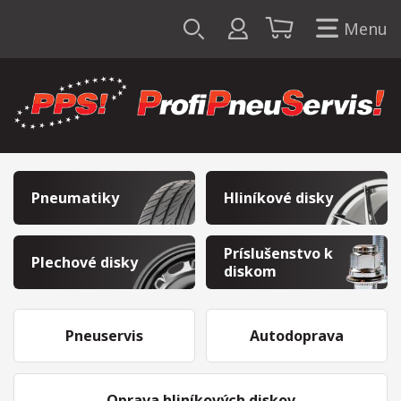
Menu
Pneumatiky
Hliníkové disky
Príslušenstvo k
Plechové disky
diskom
Pneuservis
Autodoprava
Oprava hliníkových diskov