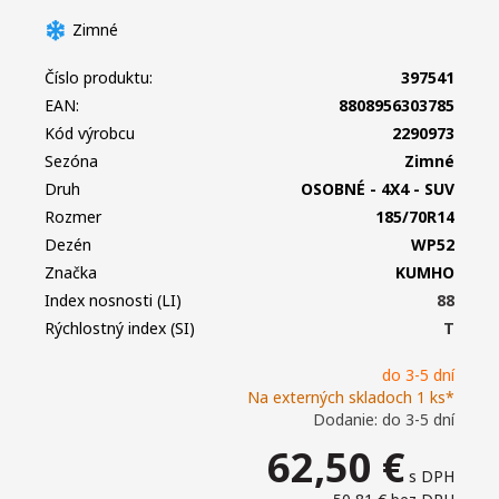
Zimné
Číslo produktu:
397541
EAN:
8808956303785
Kód výrobcu
2290973
Sezóna
Zimné
Druh
OSOBNÉ - 4X4 - SUV
Rozmer
185/70R14
Dezén
WP52
Značka
KUMHO
Index nosnosti (LI)
88
Rýchlostný index (SI)
T
do 3-5 dní
Na externých skladoch 1 ks*
Dodanie: do 3-5 dní
62,50
€
s DPH