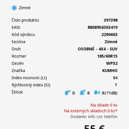
Zimné
Číslo produktu:
397398
EAN:
8808956303419
Kód výrobcu
2290603
Sezóna
Zimné
Druh
OSOBNÉ - 4X4 - SUV
Rozmer
185/60R15
Dezén
WP52
Značka
KUMHO
Index nosnosti (LI)
84
Rýchlostný index (SI)
T
Štítok
D
B
B(71dB)
Na sklade 0 ks
Na externých skladoch 0 ks*
Dodanie: info cez telefón
55
€