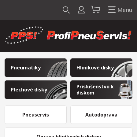
Menu
Pneumatiky
Hliníkové disky
Príslušenstvo k
Plechové disky
diskom
Pneuservis
Autodoprava
Oprava hliníkových diskov