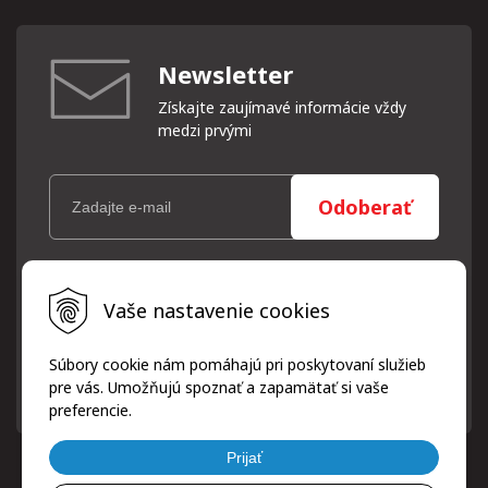
Newsletter
Získajte zaujímavé informácie vždy
medzi prvými
Odoberať
Vaše osobné údaje (email) budeme spracovávať len za týmto
Vaše nastavenie cookies
účelom v súlade s platnou legislatívou a zásadami ochrany
osobných údajov. Súhlas potvrdíte kliknutím na odkaz, ktorý
vám pošleme na váš email. Súhlas môžete kedykoľvek odvolať
Súbory cookie nám pomáhajú pri poskytovaní služieb
písomne, emailom alebo kliknutím na odkaz z ktoréhokoľvek
pre vás. Umožňujú spoznať a zapamätať si vaše
informačného emailu.
preferencie.
Prijať